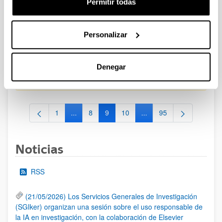
Permitir todas
CONVOCATORIA PARA LA CONTRATACIÓN DE
PERSONAL INVESTIGADOR EN FORMACIÓN EN LA EHU
Personalizar
FINANCIADO CON RECURSOS PROPIOS DE UN
GRUPO/PROYECTO DE INVESTIGACIÓN 2025-II
Plazo de presentación cerrado: 15/10/2025 - 23/10/2025
Denegar
19/01/2026. Resolución definitiva de adjudicados y excluidos.
1
...
8
9
10
...
95
Página
Páginas intermedias Use TAB para desplazarse
Página
Página
Página
Páginas intermedias Use
Página
Noticias
RSS
(21/05/2026) Los Servicios Generales de Investigación
(SGIker) organizan una sesión sobre el uso responsable de
la IA en investigación, con la colaboración de Elsevier