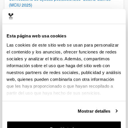
(MCIU 2025)
Plazo de presentación cerrado (Fecha de fin del plazo de
presentación: 27/02/2026)
06/02/2026 Publicada Orden de Modificación de la
convocatoria. Se amplía el período de solicitud de estas
ayudas hasta el 27 de febrero de 2026, incluido. El plazo de
Esta página web usa cookies
presentación de las “Expresiones de interés” finalizará el 20 de
Las cookies de este sitio web se usan para personalizar
febrero a las 13:30
el contenido y los anuncios, ofrecer funciones de redes
sociales y analizar el tráfico. Además, compartimos
Ayudas a la movilidad para personas contratadas
predoctorales del Gobierno Vasco [EGONLABUR] 2026
información sobre el uso que haga del sitio web con
Modalidad B
nuestros partners de redes sociales, publicidad y análisis
Plazo de presentación cerrado (Fecha de fin del plazo de
web, quienes pueden combinarla con otra información
presentación: 16/02/2026)
que les haya proporcionado o que hayan recopilado a
Se ha publicado la convocatoria
partir del uso que haya hecho de sus servicios.
Ayudas a la movilidad para personas contratadas
Mostrar detalles
predoctorales del Gobierno Vasco [EGONLABUR] 2026
Plazo de presentación cerrado: 24/11/2025 - 23/12/2025
Se ha publicado la convocatoria