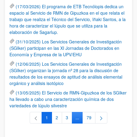
(17/03/2026) El programa de ETB Tecnólopis dedica un
espacio al Servicio de RMN de Gipuzkoa en el que relata el
trabajo que realiza el Técnico del Servicio, Iñaki Santos, a la
hora de caracterizar el lúpulo que se utiliza para la
elaboración de Sagarlup.
(31/10/2025) Los Servicios Generales de Investigación
(SGIker) participan en las XI Jornadas de Doctorados en
Economía y Empresa de la UPV/EHU
(12/06/2025) Los Servicios Generales de Investigación
(SGIker) organizan la jornada nº 28 para la discusión de
resultados de los ensayos de aptitud de análisis elemental
orgánico y análisis isotópico
(13/05/2025) El Servicio de RMN-Gipuzkoa de los SGIker
ha llevado a cabo una caracterización química de dos
variedades de lúpulo silvestre
1
2
3
...
79
Página
Página
Página
Páginas intermedias Use TAB 
Página