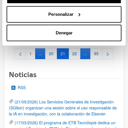
[IKERMUGIKORTASUNA] Programa de movilidad del
personal investigador doctor del Gobierno Vasco 2025
Personalizar
Plazo de presentación cerrado (Fecha de fin del plazo de
presentación: 02/12/2024)
Plazo interno de presentación de solicitudes: hasta el 2 de
Denegar
diciembre de 2024 a las 8:00 horas
1
...
20
21
22
...
95
Página
Páginas intermedias Use TAB para desplazarse.
Página
Página
Página
Páginas intermedias Us
Página
Noticias
RSS
(21/05/2026) Los Servicios Generales de Investigación
(SGIker) organizan una sesión sobre el uso responsable de
la IA en investigación, con la colaboración de Elsevier
(17/03/2026) El programa de ETB Tecnólopis dedica un