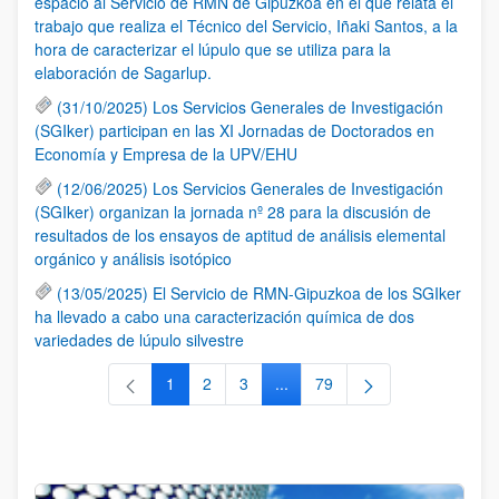
espacio al Servicio de RMN de Gipuzkoa en el que relata el
trabajo que realiza el Técnico del Servicio, Iñaki Santos, a la
hora de caracterizar el lúpulo que se utiliza para la
elaboración de Sagarlup.
(31/10/2025) Los Servicios Generales de Investigación
(SGIker) participan en las XI Jornadas de Doctorados en
Economía y Empresa de la UPV/EHU
(12/06/2025) Los Servicios Generales de Investigación
(SGIker) organizan la jornada nº 28 para la discusión de
resultados de los ensayos de aptitud de análisis elemental
orgánico y análisis isotópico
(13/05/2025) El Servicio de RMN-Gipuzkoa de los SGIker
ha llevado a cabo una caracterización química de dos
variedades de lúpulo silvestre
1
2
3
...
79
Página
Página
Página
Páginas intermedias Use TAB 
Página