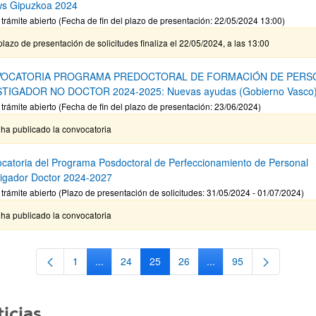
ws Gipuzkoa 2024
 trámite abierto (Fecha de fin del plazo de presentación: 22/05/2024 13:00)
plazo de presentación de solicitudes finaliza el 22/05/2024, a las 13:00
OCATORIA PROGRAMA PREDOCTORAL DE FORMACIÓN DE PERS
STIGADOR NO DOCTOR 2024-2025: Nuevas ayudas (Gobierno Vasco
 trámite abierto (Fecha de fin del plazo de presentación: 23/06/2024)
ha publicado la convocatoria
catoria del Programa Posdoctoral de Perfeccionamiento de Personal
tigador Doctor 2024-2027
 trámite abierto (Plazo de presentación de solicitudes: 31/05/2024 - 01/07/2024)
ha publicado la convocatoria
1
...
24
25
26
...
95
Página
Páginas intermedias Use TAB para desplazarse.
Página
Página
Página
Páginas intermedias Us
Página
icias