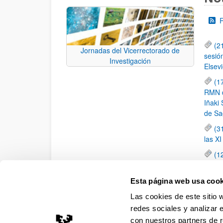
(2
Jornadas del Vicerrectorado de
sesió
Investigación
Elsevi
(1
RMN de
Iñaki 
de Sa
(3
las X
(1
jornad
elemen
Esta página web usa cook
(1
Las cookies de este sitio 
una c
redes sociales y analizar 
con nuestros partners de r