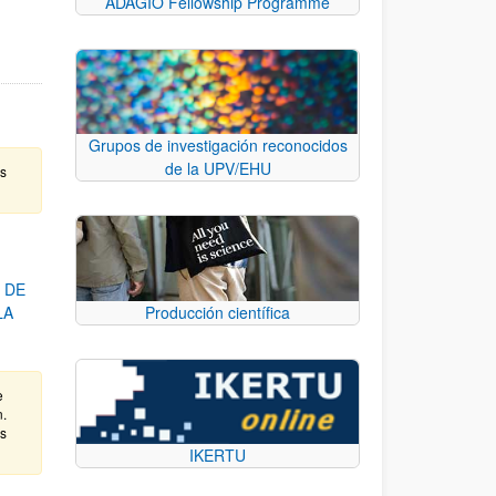
ADAGIO Fellowship Programme
Grupos de investigación reconocidos
de la UPV/EHU
as
 DE
LA
Producción científica
e
n.
as
IKERTU