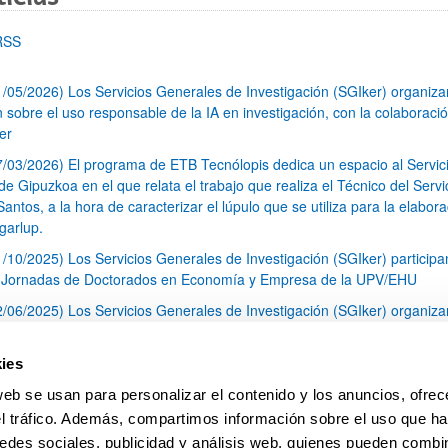
RSS
1/05/2026) Los Servicios Generales de Investigación (SGIker) organiz
n sobre el uso responsable de la IA en investigación, con la colaboraci
er
7/03/2026) El programa de ETB Tecnólopis dedica un espacio al Servic
 Gipuzkoa en el que relata el trabajo que realiza el Técnico del Servi
Santos, a la hora de caracterizar el lúpulo que se utiliza para la elabor
garlup.
1/10/2025) Los Servicios Generales de Investigación (SGIker) participa
I Jornadas de Doctorados en Economía y Empresa de la UPV/EHU
2/06/2025) Los Servicios Generales de Investigación (SGIker) organiza
a nº 28 para la discusión de resultados de los ensayos de aptitud de an
tal orgánico y análisis isotópico
ies
3/05/2025) El Servicio de RMN-Gipuzkoa de los SGIker ha llevado a ca
web se usan para personalizar el contenido y los anuncios, ofrec
aracterización química de dos variedades de lúpulo silvestre
el tráfico. Además, compartimos información sobre el uso que ha
1
2
3
...
79
edes sociales, publicidad y análisis web, quienes pueden combin