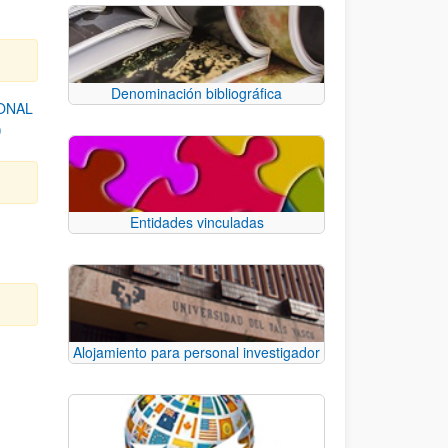
Denominación bibliográfica
ONAL
)
Entidades vinculadas
Alojamiento para personal investigador
e TAB para desplazarse.