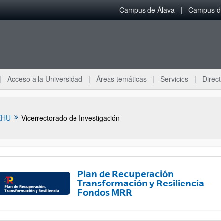
Campus de Álava
Campus de
Acceso a la Universidad
Áreas temáticas
Servicios
Direct
EHU
Vicerrectorado de Investigación
Plan de Recuperación
Transformación y Resiliencia-
Fondos MRR
ar subpáginas