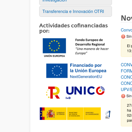
Transferencia e Innovación OTRI
No
Actividades cofinanciadas
Convo
por:
Sin
El 
13:
CONV
FORM
CONC
CONO
UPV/
Sin
27
ha 
02/
par