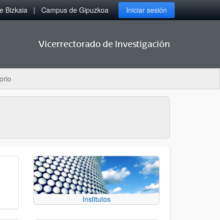
 Bizkaia
Campus de Gipuzkoa
Iniciar sesión
Vicerrectorado de Investigación
orio
Institutos