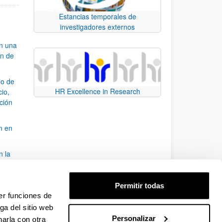
Estancias temporales de
investigadores externos
an una
ón de
io de
HR Excellence in Research
cio,
ación
n en
n la
álisis
Permitir todas
bo
er funciones de
ga del sitio web
Personalizar
arla con otra