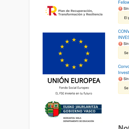
Fello
Sin
El 
CONV
INVE
Sin
Se 
Convo
Inves
Sin
Se 
Not