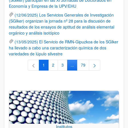
Economía y Empresa de la UPV/EHU
(12/06/2025) Los Servicios Generales de Investigación
(SGIker) organizan la jornada nº 28 para la discusión de
resultados de los ensayos de aptitud de análisis elemental
orgánico y análisis isotópico
(13/05/2025) El Servicio de RMN-Gipuzkoa de los SGIker
ha llevado a cabo una caracterización química de dos
variedades de lúpulo silvestre
1
2
3
...
79
Página
Página
Página
Páginas intermedias Use TAB 
Página
Institutos