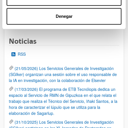
admitidas y excluidas.
Denegar
1
2
3
4
...
95
Página
Página
Página
Página
Páginas intermedias Use TA
Página
Noticias
RSS
(21/05/2026) Los Servicios Generales de Investigación
(SGIker) organizan una sesión sobre el uso responsable de
la IA en investigación, con la colaboración de Elsevier
(17/03/2026) El programa de ETB Tecnólopis dedica un
espacio al Servicio de RMN de Gipuzkoa en el que relata el
trabajo que realiza el Técnico del Servicio, Iñaki Santos, a la
hora de caracterizar el lúpulo que se utiliza para la
elaboración de Sagarlup.
(31/10/2025) Los Servicios Generales de Investigación
(SGIker) participan en las XI Jornadas de Doctorados en