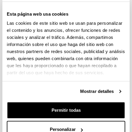
Convocatoria del Programa Posdoctoral de
Perfeccionamiento de Personal Investigador Doctor,
Esta página web usa cookies
Gobierno Vasco 2026-2029
Las cookies de este sitio web se usan para personalizar
Plazo de presentación cerrado: 19/06/2026 - 20/07/2026
el contenido y los anuncios, ofrecer funciones de redes
El plazo para la obtención del documento de compromiso
sociales y analizar el tráfico. Además, compartimos
finaliza el 15/07/2026 incluido
información sobre el uso que haga del sitio web con
nuestros partners de redes sociales, publicidad y análisis
PROYECTOS DE INVESTIGACIÓN LIDERADOS POR
web, quienes pueden combinarla con otra información
PERSONAL NOVEL (2026)
Plazo de presentación cerrado: 27/04/2026 - 18/05/2026 23:59
que les haya proporcionado o que hayan recopilado a
partir del uso que haya hecho de sus servicios.
Listado definitivo de solicitudes admitidas y excluidas para
evaluación. (01/06/2026)
Mostrar detalles
CONVOCATORIA DE AYUDAS A GRUPOS DE
INVESTIGACIÓN DE LA UPV/EHU (2026-2029).
MODALIDAD I. GRUPOS DE INVESTIGACION
Permitir todas
UNIVERSITARIOS NUEVOS
Plazo de presentación cerrado: 08/04/2026 - 27/04/2026 23:59
15/06/2026. Publicado el listado definitivo de solicitudes
Personalizar