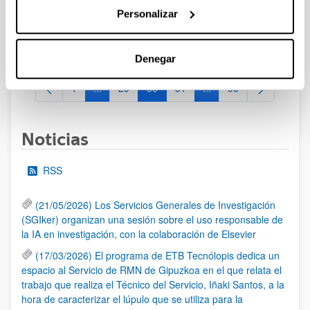
SISTEMA UNIVERSITARIO VASCO 2022-2025
Personalizar
Plazo de presentación cerrado: 22/09/2021 - 21/10/2021 23:59
Se ha publicado la convocatoria
Denegar
1
...
29
30
31
...
95
Página
Páginas intermedias Use TAB para desplazarse.
Página
Página
Página
Páginas intermedias Us
Página
Noticias
RSS
(21/05/2026) Los Servicios Generales de Investigación
(SGIker) organizan una sesión sobre el uso responsable de
la IA en investigación, con la colaboración de Elsevier
(17/03/2026) El programa de ETB Tecnólopis dedica un
espacio al Servicio de RMN de Gipuzkoa en el que relata el
trabajo que realiza el Técnico del Servicio, Iñaki Santos, a la
hora de caracterizar el lúpulo que se utiliza para la