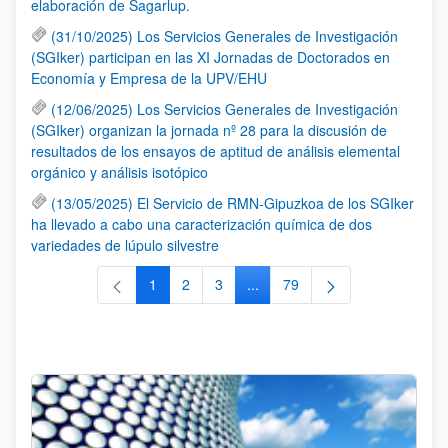
elaboración de Sagarlup.
(31/10/2025) Los Servicios Generales de Investigación
(SGIker) participan en las XI Jornadas de Doctorados en
Economía y Empresa de la UPV/EHU
(12/06/2025) Los Servicios Generales de Investigación
(SGIker) organizan la jornada nº 28 para la discusión de
resultados de los ensayos de aptitud de análisis elemental
orgánico y análisis isotópico
(13/05/2025) El Servicio de RMN-Gipuzkoa de los SGIker
ha llevado a cabo una caracterización química de dos
variedades de lúpulo silvestre
1
2
3
...
79
Página
Página
Página
Páginas intermedias Use TAB 
Página