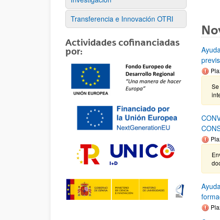
Transferencia e Innovación OTRI
No
Actividades cofinanciadas
Ayuda
por:
previ
Pla
Se 
int
CONV
CONS
Pla
Env
do
Ayuda
forma
Pla