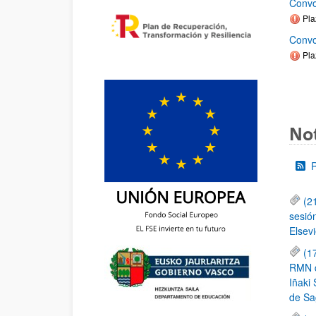
Convo
Pla
Convo
Pla
Not
(2
sesió
Elsevi
(1
RMN de
Iñaki 
de Sa