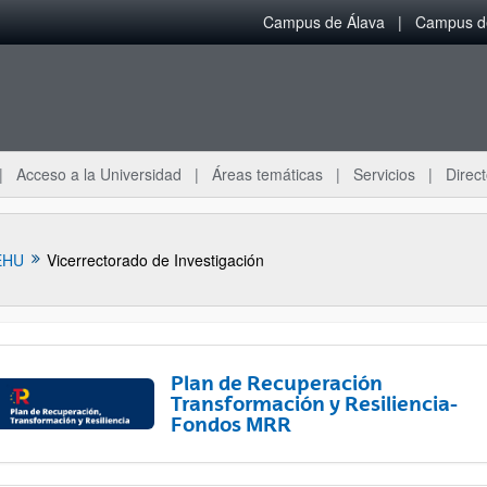
Campus de Álava
Campus de
Acceso a la Universidad
Áreas temáticas
Servicios
Direct
EHU
Vicerrectorado de Investigación
Plan de Recuperación
Transformación y Resiliencia-
Fondos MRR
ar subpáginas