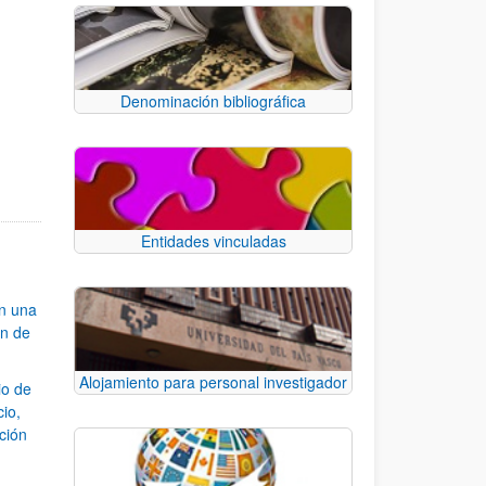
Denominación bibliográfica
e.
 TAB para desplazarse.
Entidades vinculadas
an una
ón de
Alojamiento para personal investigador
io de
cio,
ación