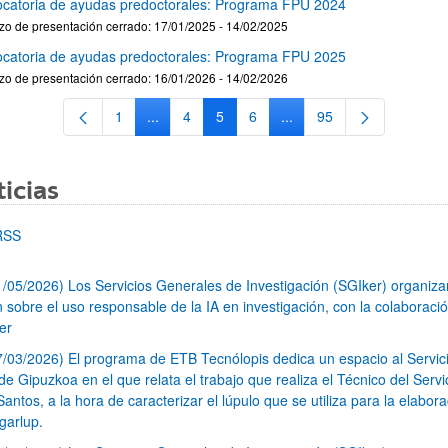
catoria de ayudas predoctorales: Programa FPU 2024
zo de presentación cerrado: 17/01/2025 - 14/02/2025
catoria de ayudas predoctorales: Programa FPU 2025
zo de presentación cerrado: 16/01/2026 - 14/02/2026
1
...
4
5
6
...
95
Página
Páginas intermedias Use TAB para desplazars
Página
Página
Página
Páginas intermedias Use
Página
icias
RSS
1/05/2026) Los Servicios Generales de Investigación (SGIker) organiz
n sobre el uso responsable de la IA en investigación, con la colaboraci
er
7/03/2026) El programa de ETB Tecnólopis dedica un espacio al Servic
 Gipuzkoa en el que relata el trabajo que realiza el Técnico del Servi
Santos, a la hora de caracterizar el lúpulo que se utiliza para la elabor
garlup.