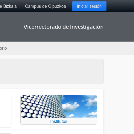
 Bizkaia
Campus de Gipuzkoa
Iniciar sesión
Vicerrectorado de Investigación
orio
Institutos