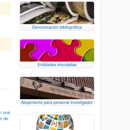
Denominación bibliográfica
Entidades vinculadas
e TAB para desplazarse.
Alojamiento para personal investigador
an una
ón de