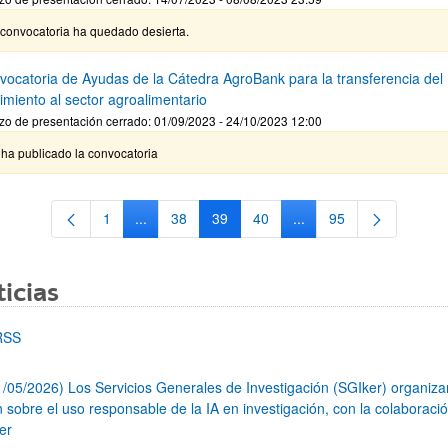
 convocatoria ha quedado desierta.
nvocatoria de Ayudas de la Cátedra AgroBank para la transferencia del
imiento al sector agroalimentario
zo de presentación cerrado: 01/09/2023 - 24/10/2023 12:00
ha publicado la convocatoria
1
...
38
39
40
...
95
Página
Páginas intermedias Use TAB para desplazarse.
Página
Página
Página
Páginas intermedias Us
Página
icias
RSS
1/05/2026) Los Servicios Generales de Investigación (SGIker) organiz
n sobre el uso responsable de la IA en investigación, con la colaboraci
er