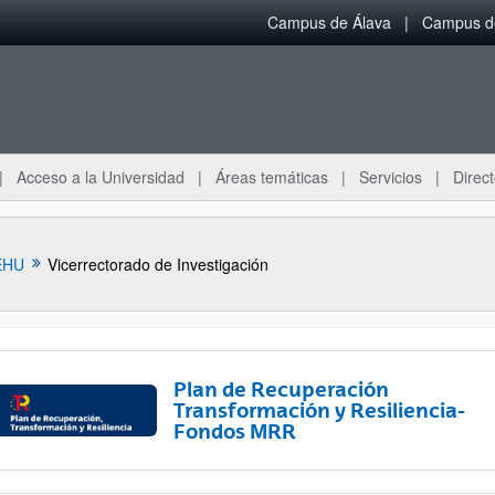
Campus de Álava
Campus de
Acceso a la Universidad
Áreas temáticas
Servicios
Direct
EHU
Vicerrectorado de Investigación
Plan de Recuperación
Transformación y Resiliencia-
Fondos MRR
ar subpáginas