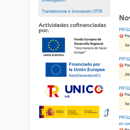
Transferencia e Innovación OTRI
No
Actividades cofinanciadas
PIFG2
por:
Pla
Se
PIFG23
Pla
29
PIFG2
Pla
Se 
PIFG2
en co
Pla