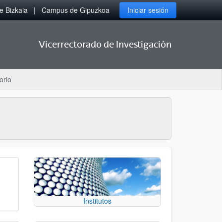
 Bizkaia
Campus de Gipuzkoa
Iniciar sesión
Vicerrectorado de Investigación
orio
Institutos