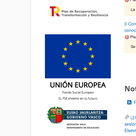
La
II Co
conoc
Pla
Se 
Not
(2
sesió
Elsevi