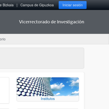
 Bizkaia
Campus de Gipuzkoa
Iniciar sesión
Vicerrectorado de Investigación
orio
Institutos