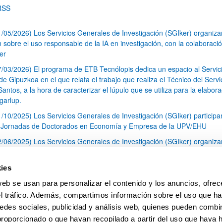
RSS
1/05/2026) Los Servicios Generales de Investigación (SGIker) organiz
n sobre el uso responsable de la IA en investigación, con la colaboraci
er
7/03/2026) El programa de ETB Tecnólopis dedica un espacio al Servic
 Gipuzkoa en el que relata el trabajo que realiza el Técnico del Servi
Santos, a la hora de caracterizar el lúpulo que se utiliza para la elabor
garlup.
1/10/2025) Los Servicios Generales de Investigación (SGIker) participa
I Jornadas de Doctorados en Economía y Empresa de la UPV/EHU
2/06/2025) Los Servicios Generales de Investigación (SGIker) organiza
a nº 28 para la discusión de resultados de los ensayos de aptitud de an
tal orgánico y análisis isotópico
ies
3/05/2025) El Servicio de RMN-Gipuzkoa de los SGIker ha llevado a ca
web se usan para personalizar el contenido y los anuncios, ofrec
aracterización química de dos variedades de lúpulo silvestre
el tráfico. Además, compartimos información sobre el uso que ha
1
2
3
...
79
edes sociales, publicidad y análisis web, quienes pueden combin
Página
Página
Página
Páginas intermedias Use TAB 
Página
proporcionado o que hayan recopilado a partir del uso que haya