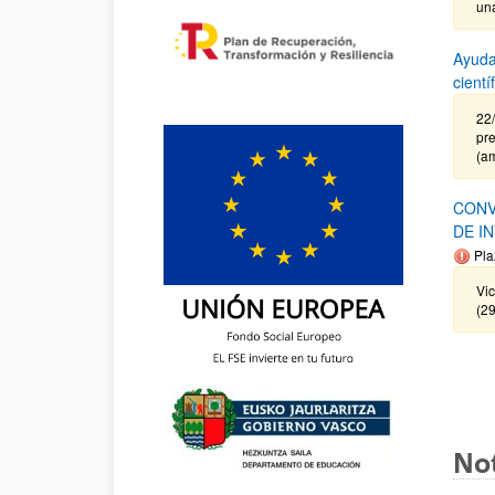
un
Ayuda
cient
22
pre
(a
CONV
DE I
Pla
Vi
(2
Not