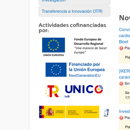
Transferencia e Innovación OTRI
No
Actividades cofinanciadas
Convo
por:
cardi
Bioef
Pla
Pl
[IKER
carác
Sin
Se 
17
Inves
Pla
Pla