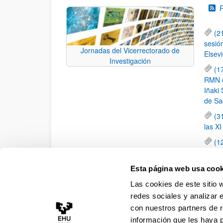
(2
sesió
Jornadas del Vicerrectorado de
Elsevi
Investigación
(1
RMN de
Iñaki 
de Sa
(3
las X
(1
jornad
elemen
Esta página web usa cook
(1
Las cookies de este sitio 
una c
redes sociales y analizar 
con nuestros partners de r
información que les haya 