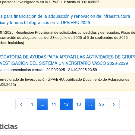
a persona investigadora en la UPV/EHU: hasta el 03/10/2025
s para financiación de la adquisición y renovación de infraestructura
ífica y fondos bibliográficos en la UPV/EHU 2025
/07/2025. Resolución Provisional de solicitudes concedidas y denegadas. Plazo d
sentación de alegaciones: del 23 de julio de 2025 al 5 de septiembre de 2025
mbos incluídos)
OCATORIA DE AYUDAS PARA APOYAR LAS ACTIVIDADES DE GRUP
NVESTIGACIÓN DEL SISTEMA UNIVERSITARIO VASCO 2026-2029
zo de presentación cerrado: 20/09/2025 - 21/10/2025 23:59
cerrectorado de Investigación UPV/EHU: publicado Documento de Aclaraciones
9/09/2025)
1
...
11
12
13
...
95
Página
Páginas intermedias Use TAB para desplazarse.
Página
Página
Página
Páginas intermedias Us
Página
icias