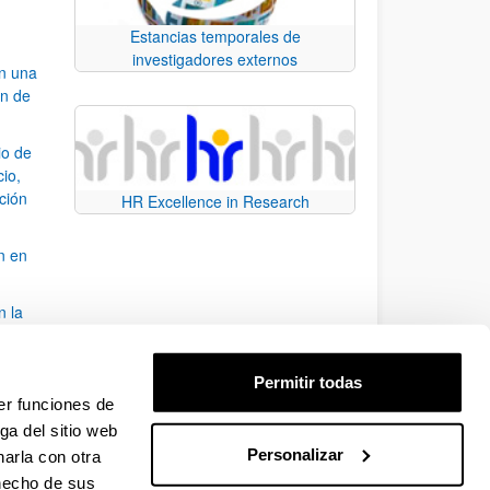
Estancias temporales de
investigadores externos
an una
ón de
io de
cio,
ación
HR Excellence in Research
n en
n la
álisis
Permitir todas
bo
er funciones de
ga del sitio web
Personalizar
arla con otra
para desplazarse.
 hecho de sus