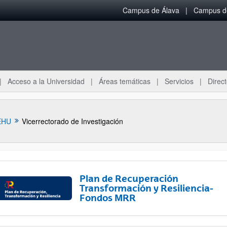
Campus de Álava
Campus de
Acceso a la Universidad
Áreas temáticas
Servicios
Direct
EHU
Vicerrectorado de Investigación
Plan de Recuperación
Transformación y Resiliencia-
Fondos MRR
ar subpáginas