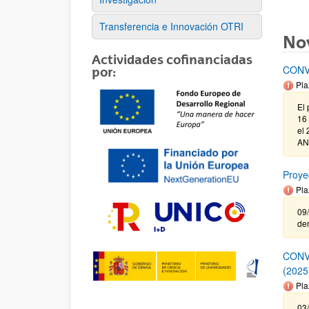
Transferencia e Innovación OTRI
No
Actividades cofinanciadas
CONV
por:
Pla
El 
16 
el 
AN
Proye
Pla
09/
de
CONV
(2025
Pla
03