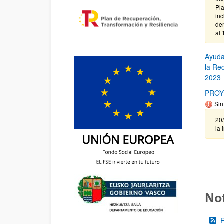
Pl
in
de
al 
Ayuda
la Re
2023
PROY
Sin
20
la 
Not