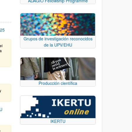
ADAGIO Fellowship Programme
25
Grupos de investigación reconocidos
de la UPV/EHU
el
ta
Producción científica
y
U
IKERTU
.