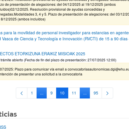
azo de presentación de alegaciones: del 04/12/2025 al 19/12/2025 (ambos
cluídos)02/12/2025. Resolución provisional de ayudas concedidas y
negadas.Modalidades 3, 4 y 5. Plazo de presentación de alegaciones: del 03/12/2
18/12/2025 (ambos incluídos)
s para la movilidad de personal investigador para estancias en agente
d Vasca de Ciencia y Tecnología e Innovación (RVCTI) de 15 a 90 días
ECTOS ETORKIZUNA ERAIKIZ MISIOAK 2025
 trámite abierto (Fecha de fin del plazo de presentación: 27/07/2025 12:00)
/07/2025: Plazo para comunicar vía email a convocatoriasautonomicas.dgi@ehu.e
intención de presentar una solicitud a la convocatoria
1
...
9
10
11
...
95
Página
Páginas intermedias Use TAB para desplazarse
Página
Página
Página
Páginas intermedias Us
Página
icias
RSS