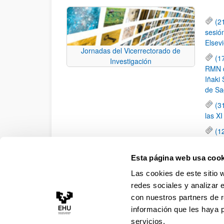
(2
sesió
Elsevi
Jornadas del Vicerrectorado de
(1
Investigación
RMN de
Iñaki 
de Sa
(3
las X
(1
jornad
elemen
Esta página web usa cook
(1
Las cookies de este sitio 
una c
redes sociales y analizar 
con nuestros partners de r
información que les haya 
servicios.