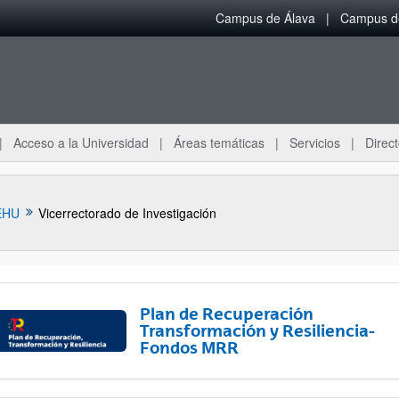
Campus de Álava
Campus de
Acceso a la Universidad
Áreas temáticas
Servicios
Direct
EHU
Vicerrectorado de Investigación
Plan de Recuperación
Transformación y Resiliencia-
Fondos MRR
ar subpáginas