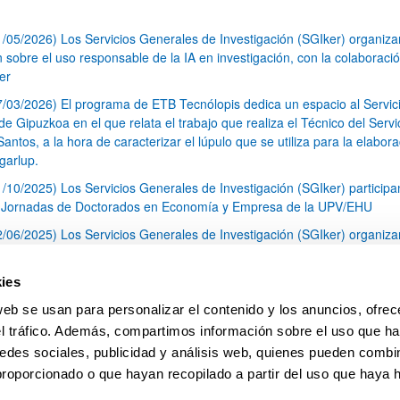
1/05/2026) Los Servicios Generales de Investigación (SGIker) organiz
n sobre el uso responsable de la IA en investigación, con la colaboraci
er
7/03/2026) El programa de ETB Tecnólopis dedica un espacio al Servic
 Gipuzkoa en el que relata el trabajo que realiza el Técnico del Servi
Santos, a la hora de caracterizar el lúpulo que se utiliza para la elabor
garlup.
1/10/2025) Los Servicios Generales de Investigación (SGIker) participa
I Jornadas de Doctorados en Economía y Empresa de la UPV/EHU
2/06/2025) Los Servicios Generales de Investigación (SGIker) organiza
a nº 28 para la discusión de resultados de los ensayos de aptitud de an
tal orgánico y análisis isotópico
ies
3/05/2025) El Servicio de RMN-Gipuzkoa de los SGIker ha llevado a ca
web se usan para personalizar el contenido y los anuncios, ofrec
aracterización química de dos variedades de lúpulo silvestre
el tráfico. Además, compartimos información sobre el uso que ha
1
2
3
...
79
edes sociales, publicidad y análisis web, quienes pueden combin
Página
Página
Página
Páginas intermedias Use TAB 
Página
proporcionado o que hayan recopilado a partir del uso que haya