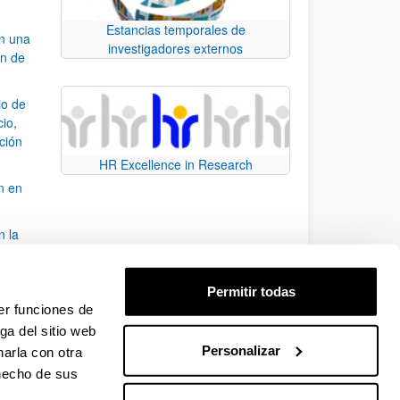
Estancias temporales de
an una
investigadores externos
ón de
io de
cio,
ación
HR Excellence in Research
n en
n la
álisis
Permitir todas
bo
er funciones de
ga del sitio web
Personalizar
arla con otra
para desplazarse.
 hecho de sus