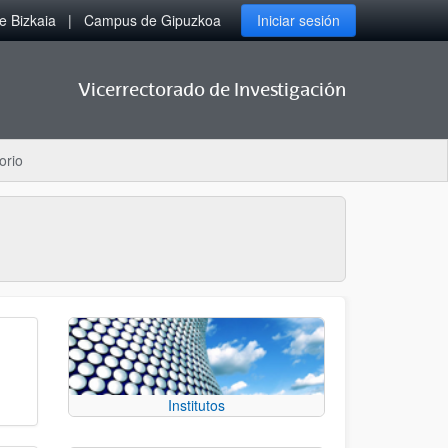
 Bizkaia
Campus de Gipuzkoa
Iniciar sesión
Vicerrectorado de Investigación
orio
Institutos