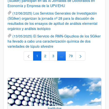
(SGIker) participan en las XI Jornadas de Doctorados en
Economía y Empresa de la UPV/EHU
(12/06/2025) Los Servicios Generales de Investigación
(SGIker) organizan la jornada nº 28 para la discusión de
resultados de los ensayos de aptitud de análisis elemental
orgánico y análisis isotópico
(13/05/2025) El Servicio de RMN-Gipuzkoa de los SGIker
ha llevado a cabo una caracterización química de dos
variedades de lúpulo silvestre
1
2
3
...
79
Página
Página
Página
Páginas intermedias Use TAB 
Página
Institutos