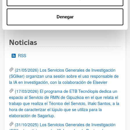
las 14:00 horas (hora peninsular)
Denegar
1
...
10
11
12
...
95
Página
Páginas intermedias Use TAB para desplazarse.
Página
Página
Página
Páginas intermedias Us
Página
Noticias
RSS
(21/05/2026) Los Servicios Generales de Investigación
(SGIker) organizan una sesión sobre el uso responsable de
la IA en investigación, con la colaboración de Elsevier
(17/03/2026) El programa de ETB Tecnólopis dedica un
espacio al Servicio de RMN de Gipuzkoa en el que relata el
trabajo que realiza el Técnico del Servicio, Iñaki Santos, a la
hora de caracterizar el lúpulo que se utiliza para la
elaboración de Sagarlup.
(31/10/2025) Los Servicios Generales de Investigación