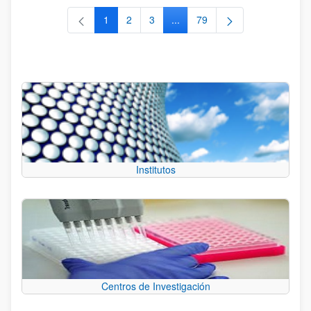
1
2
3
...
79
Página
Página
Página
Páginas intermedias Use TAB 
Página
Institutos
Centros de Investigación