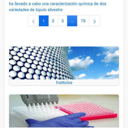
ha llevado a cabo una caracterización química de dos
variedades de lúpulo silvestre
1
2
3
...
79
Página
Página
Página
Páginas intermedias Use TAB 
Página
Institutos