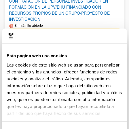
CONTRATACIÓN DE PERSONAL INVESTIGADOR EN
FORMACIÓN EN LA UPV/EHU FINANCIADO CON
RECURSOS PROPIOS DE UN GRUPO/PROYECTO DE
INVESTIGACIÓN
Sin trámite abierto
27/12/2024: Resolución definitiva de admitidos y
excluídos.11/12/2024: Resolución provisional de admitidos y
excluídos. Plazo alegaciones: hasta el 18/12/2024. 02/12/2024:
Listado Definitivo de solicitudes admitidas y excluídas en Fase
2. 15/11/2024: Listado Provisional de solicitudes admitidas y
Esta página web usa cookies
excluídas en Fase 2. Plazo de alegaciones: del 18/11/2024 al
29/11/2024 (ambos incluídos). 29/10/2024: Anexo I Fase 2.
Las cookies de este sitio web se usan para personalizar
Plazo de presentación de solicitudes: del 30/10/2024 al
el contenido y los anuncios, ofrecer funciones de redes
13/11/2024. 29/10/2024: 2a corrección de errores de la
convocatoria.17/10/2024: Corrección de errores de la
sociales y analizar el tráfico. Además, compartimos
convocatoria. 11/10/2024: Se ha publicado la convocatoria.
información sobre el uso que haga del sitio web con
nuestros partners de redes sociales, publicidad y análisis
Ayudas postdoctorales Ramón y Cajal 2024
web, quienes pueden combinarla con otra información
Plazo de presentación cerrado (Fecha de fin del plazo de
que les haya proporcionado o que hayan recopilado a
presentación: 21/01/2025 14:00)
partir del uso que haya hecho de sus servicios.
El plazo de para la recepción en el Vicerrectorado de
Investigación de “Expresiones de interés” para Ramón y Cajal
2024 finalizará el 13 de enero de 2025. El plazo para la