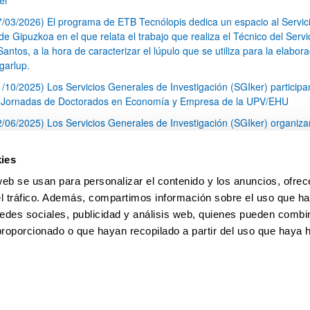
7/03/2026) El programa de ETB Tecnólopis dedica un espacio al Servic
 Gipuzkoa en el que relata el trabajo que realiza el Técnico del Servi
Santos, a la hora de caracterizar el lúpulo que se utiliza para la elabor
garlup.
1/10/2025) Los Servicios Generales de Investigación (SGIker) participa
I Jornadas de Doctorados en Economía y Empresa de la UPV/EHU
2/06/2025) Los Servicios Generales de Investigación (SGIker) organiza
a nº 28 para la discusión de resultados de los ensayos de aptitud de an
tal orgánico y análisis isotópico
ies
3/05/2025) El Servicio de RMN-Gipuzkoa de los SGIker ha llevado a ca
web se usan para personalizar el contenido y los anuncios, ofrec
aracterización química de dos variedades de lúpulo silvestre
el tráfico. Además, compartimos información sobre el uso que ha
1
2
3
...
79
edes sociales, publicidad y análisis web, quienes pueden combin
Página
Página
Página
Páginas intermedias Use TAB 
Página
proporcionado o que hayan recopilado a partir del uso que haya
pa
Ayuda