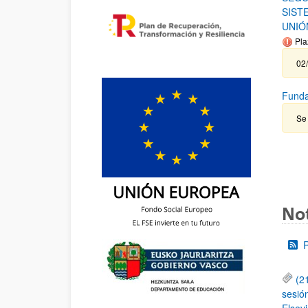
SIST
UNIÓ
Pla
02/
Funda
Se 
Not
(2
sesió
Elsevi