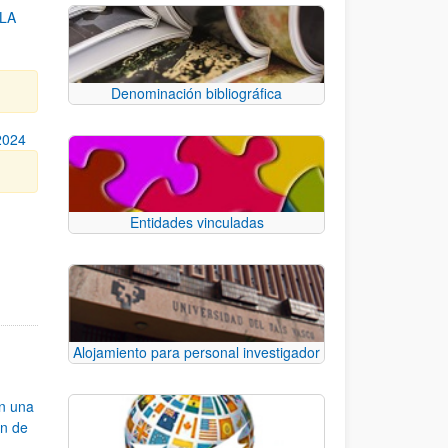
 LA
Denominación bibliográfica
2024
Entidades vinculadas
e TAB para desplazarse.
Alojamiento para personal investigador
an una
ón de