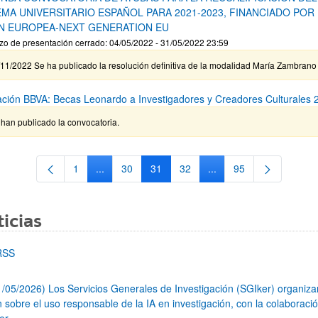
EMA UNIVERSITARIO ESPAÑOL PARA 2021-2023, FINANCIADO POR
N EUROPEA-NEXT GENERATION EU
zo de presentación cerrado: 04/05/2022 - 31/05/2022 23:59
11/2022 Se ha publicado la resolución definitiva de la modalidad María Zambrano
ción BBVA: Becas Leonardo a Investigadores y Creadores Culturales 
han publicado la convocatoria.
1
...
30
31
32
...
95
Página
Páginas intermedias Use TAB para desplazarse.
Página
Página
Página
Páginas intermedias Us
Página
icias
RSS
1/05/2026) Los Servicios Generales de Investigación (SGIker) organiz
n sobre el uso responsable de la IA en investigación, con la colaboraci
er