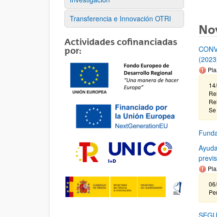
Transferencia e Innovación OTRI
No
Actividades cofinanciadas
CONV
por:
(2023
Pla
14
Rel
Rel
Se 
Funda
Ayuda
previ
Pla
06
Per
SEGU