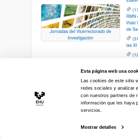
(1
RMN de
Iñaki 
de Sa
Jornadas del Vicerrectorado de
Investigación
(3
las X
(1
jornad
elemen
Esta página web usa cook
(1
Las cookies de este sitio 
una c
redes sociales y analizar 
con nuestros partners de r
información que les haya 
servicios.
Mostrar detalles
Accesibilidad
Información legal
Contacto
Ma