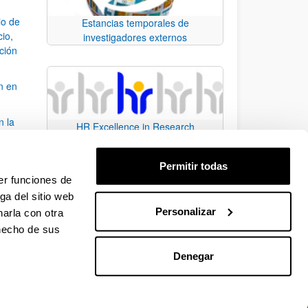
io de
Estancias temporales de
cio,
investigadores externos
ación
n en
n la
HR Excellence in Research
álisis
Permitir todas
bo
er funciones de
ga del sitio web
Personalizar
arla con otra
para desplazarse.
 hecho de sus
Denegar
EHU