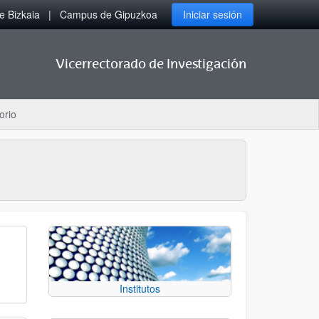
 Bizkaia
Campus de Gipuzkoa
Iniciar sesión
Vicerrectorado de Investigación
orio
Institutos