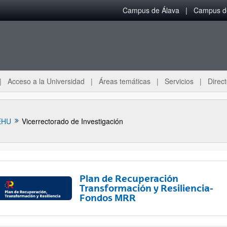
Campus de Álava
Campus de
Acceso a la Universidad
Áreas temáticas
Servicios
Direct
EHU
Vicerrectorado de Investigación
Plan de Recuperación
Transformación y Resiliencia-
Fondos MRR
ar subpáginas