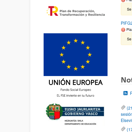
Se 
PIFG2
Pla
Se
Not
(2
sesió
Elsevi
(1