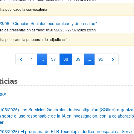
ha publicado la convocatoria
3/05: “Ciencias Sociales económicas y de la salud”
zo de presentación cerrado: 05/07/2023 - 27/07/2023 23:59
 ha publicado la propuesta de adjudicación
1
...
37
38
39
...
95
Página
Páginas intermedias Use TAB para desplazarse.
Página
Página
Página
Páginas intermedias Us
Página
icias
RSS
1/05/2026) Los Servicios Generales de Investigación (SGIker) organiz
n sobre el uso responsable de la IA en investigación, con la colaboraci
er
7/03/2026) El programa de ETB Tecnólopis dedica un espacio al Servic