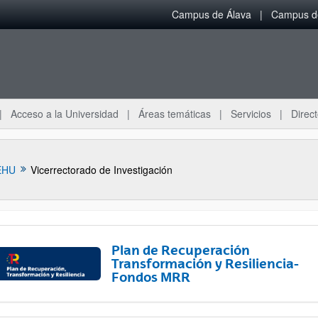
Campus de Álava
Campus de
Acceso a la Universidad
Áreas temáticas
Servicios
Direct
EHU
Vicerrectorado de Investigación
Plan de Recuperación
Transformación y Resiliencia-
Fondos MRR
ar subpáginas