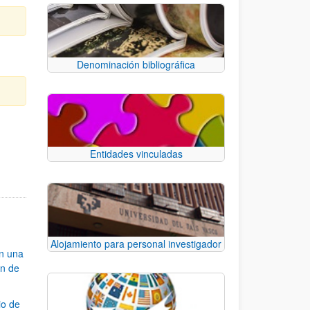
Denominación bibliográfica
e TAB para desplazarse.
Entidades vinculadas
Alojamiento para personal investigador
an una
ón de
io de