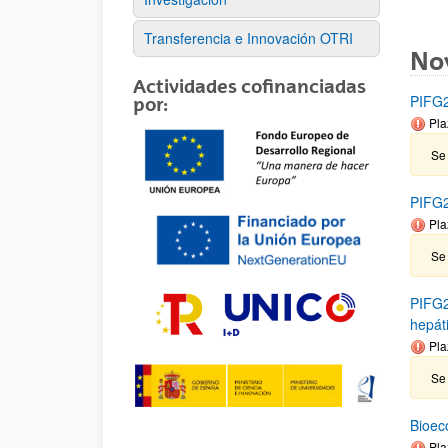
Transferencia e Innovación OTRI
No
Actividades cofinanciadas
PIFG2
por:
Pla
Se 
PIFG2
Pla
Se
PIFG2
hepát
Pla
Se 
Bioec
Pla