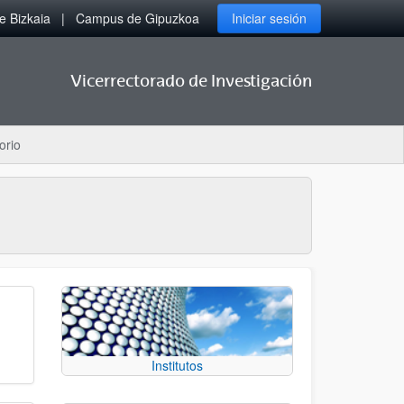
 Bizkaia
Campus de Gipuzkoa
Iniciar sesión
Vicerrectorado de Investigación
orio
Institutos