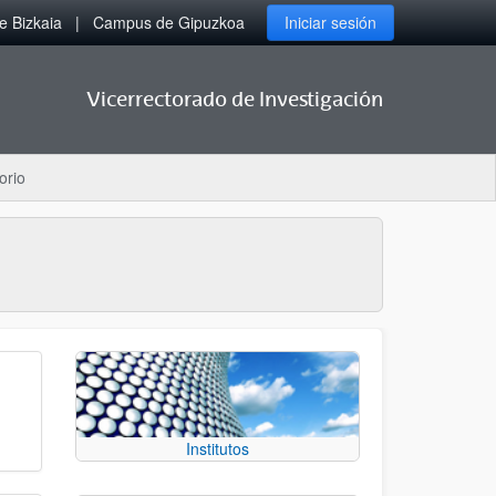
 Bizkaia
Campus de Gipuzkoa
Iniciar sesión
Vicerrectorado de Investigación
orio
Institutos