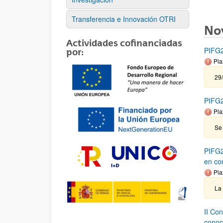
Transferencia e Innovación OTRI
No
Actividades cofinanciadas
PIFG23
por:
Pla
29
PIFG2
Pla
Se 
PIFG2
en co
Pla
La
II Co
conoc