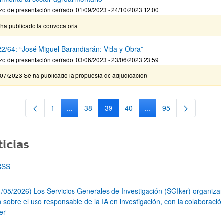
zo de presentación cerrado: 01/09/2023 - 24/10/2023 12:00
ha publicado la convocatoria
2/64: “José Miguel Barandiarán: Vida y Obra”
zo de presentación cerrado: 03/06/2023 - 23/06/2023 23:59
/07/2023 Se ha publicado la propuesta de adjudicación
1
...
38
39
40
...
95
Página
Páginas intermedias Use TAB para desplazarse.
Página
Página
Página
Páginas intermedias Us
Página
icias
RSS
1/05/2026) Los Servicios Generales de Investigación (SGIker) organiz
n sobre el uso responsable de la IA en investigación, con la colaboraci
er