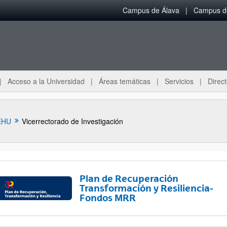
Campus de Álava
Campus de
Acceso a la Universidad
Áreas temáticas
Servicios
Direct
EHU
Vicerrectorado de Investigación
Plan de Recuperación
Transformación y Resiliencia-
Fondos MRR
ar subpáginas