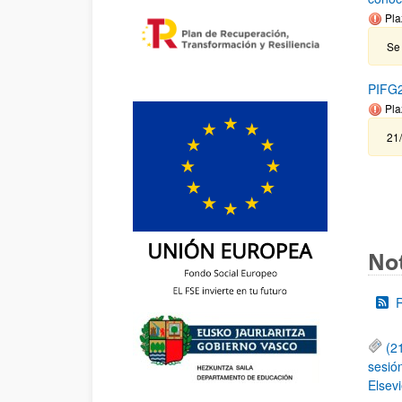
Pla
Se 
PIFG2
Pla
21
Not
(2
sesió
Elsevi