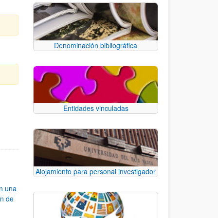
Denominación bibliográfica
Entidades vinculadas
e TAB para desplazarse.
Alojamiento para personal investigador
an una
ón de