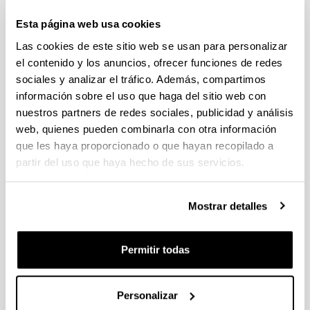
Trámite abierto (Fecha de fin del plazo de presentación: 15/06/2026
13:00)
Esta página web usa cookies
El plazo interno para presentar la documentación finaliza el 11
Las cookies de este sitio web se usan para personalizar
de junio de 2026. Ver Resumen de Procedimiento en la EHU
el contenido y los anuncios, ofrecer funciones de redes
publicado.
sociales y analizar el tráfico. Además, compartimos
FUNDACIÓN RAMÓN ARECES Convocatoria Jóvenes
información sobre el uso que haga del sitio web con
doctores 2026
nuestros partners de redes sociales, publicidad y análisis
Plazo de presentación cerrado (Fecha de fin del plazo de
web, quienes pueden combinarla con otra información
presentación: 05/06/2026 15:00)
que les haya proporcionado o que hayan recopilado a
El plazo para presentar el impreso de cofinanciación para
partir del uso que haya hecho de sus servicios.
obtener la firma del representante legal en la Carta acreditativa
de autorización del centro de investigación finaliza el 29 de
mayo de 2026.
Mostrar detalles
Ayudas para la realización de proyectos de investigación
básica y/o aplicada (PIBA) 2026
Permitir todas
Plazo de presentación cerrado (Fecha de fin del plazo de
presentación: 10/06/2026)
Personalizar
Se ha publicado la convocatoria