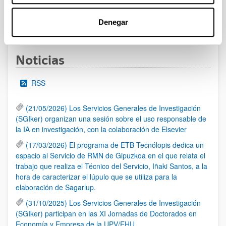
Denegar
1
2
3
4
5
...
95
Página
Página
Página
Página
Página
Páginas intermedias Use 
Página
Noticias
RSS
(21/05/2026) Los Servicios Generales de Investigación
(SGIker) organizan una sesión sobre el uso responsable de
la IA en investigación, con la colaboración de Elsevier
(17/03/2026) El programa de ETB Tecnólopis dedica un
espacio al Servicio de RMN de Gipuzkoa en el que relata el
trabajo que realiza el Técnico del Servicio, Iñaki Santos, a la
hora de caracterizar el lúpulo que se utiliza para la
elaboración de Sagarlup.
(31/10/2025) Los Servicios Generales de Investigación
(SGIker) participan en las XI Jornadas de Doctorados en
Economía y Empresa de la UPV/EHU