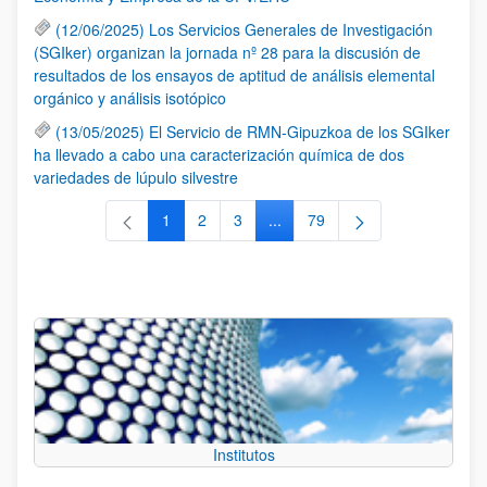
(12/06/2025) Los Servicios Generales de Investigación
(SGIker) organizan la jornada nº 28 para la discusión de
resultados de los ensayos de aptitud de análisis elemental
orgánico y análisis isotópico
(13/05/2025) El Servicio de RMN-Gipuzkoa de los SGIker
ha llevado a cabo una caracterización química de dos
variedades de lúpulo silvestre
1
2
3
...
79
Página
Página
Página
Páginas intermedias Use TAB 
Página
Institutos