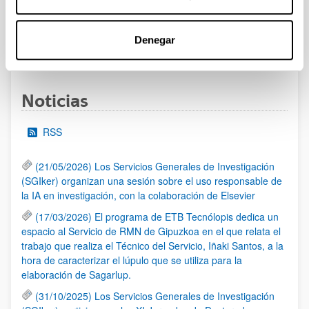
al 30/07/2026 (ambos incluídos)
Denegar
1
2
3
...
95
Página
Página
Página
Páginas intermedias Use TAB 
Página
Noticias
RSS
(21/05/2026) Los Servicios Generales de Investigación
(SGIker) organizan una sesión sobre el uso responsable de
la IA en investigación, con la colaboración de Elsevier
(17/03/2026) El programa de ETB Tecnólopis dedica un
espacio al Servicio de RMN de Gipuzkoa en el que relata el
trabajo que realiza el Técnico del Servicio, Iñaki Santos, a la
hora de caracterizar el lúpulo que se utiliza para la
elaboración de Sagarlup.
(31/10/2025) Los Servicios Generales de Investigación