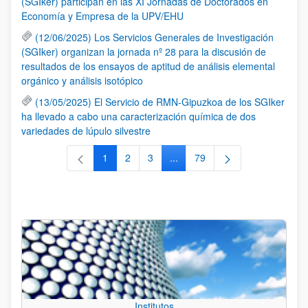
(SGIker) participan en las XI Jornadas de Doctorados en
Economía y Empresa de la UPV/EHU
(12/06/2025) Los Servicios Generales de Investigación
(SGIker) organizan la jornada nº 28 para la discusión de
resultados de los ensayos de aptitud de análisis elemental
orgánico y análisis isotópico
(13/05/2025) El Servicio de RMN-Gipuzkoa de los SGIker
ha llevado a cabo una caracterización química de dos
variedades de lúpulo silvestre
1
2
3
...
79
Página
Página
Página
Páginas intermedias Use TAB 
Página
Institutos