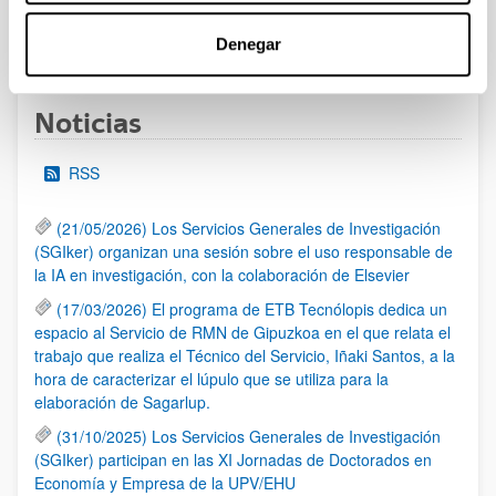
1
...
12
13
14
...
95
Denegar
Página
Páginas intermedias Use TAB para desplazarse.
Página
Página
Página
Páginas intermedias Us
Página
Noticias
RSS
(21/05/2026) Los Servicios Generales de Investigación
(SGIker) organizan una sesión sobre el uso responsable de
la IA en investigación, con la colaboración de Elsevier
(17/03/2026) El programa de ETB Tecnólopis dedica un
espacio al Servicio de RMN de Gipuzkoa en el que relata el
trabajo que realiza el Técnico del Servicio, Iñaki Santos, a la
hora de caracterizar el lúpulo que se utiliza para la
elaboración de Sagarlup.
(31/10/2025) Los Servicios Generales de Investigación
(SGIker) participan en las XI Jornadas de Doctorados en
Economía y Empresa de la UPV/EHU