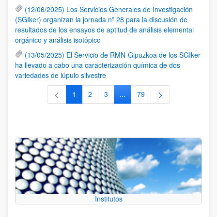
(12/06/2025) Los Servicios Generales de Investigación
(SGIker) organizan la jornada nº 28 para la discusión de
resultados de los ensayos de aptitud de análisis elemental
orgánico y análisis isotópico
(13/05/2025) El Servicio de RMN-Gipuzkoa de los SGIker
ha llevado a cabo una caracterización química de dos
variedades de lúpulo silvestre
1
2
3
...
79
Página
Página
Página
Páginas intermedias Use TAB 
Página
Institutos