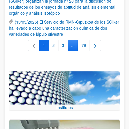
(SGIker) organizan la jornada nº 28 para la discusión de
resultados de los ensayos de aptitud de análisis elemental
orgánico y análisis isotópico
(13/05/2025) El Servicio de RMN-Gipuzkoa de los SGIker
ha llevado a cabo una caracterización química de dos
variedades de lúpulo silvestre
1
2
3
...
79
Página
Página
Página
Páginas intermedias Use TAB 
Página
Institutos