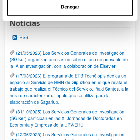
1
2
3
...
95
Página
Página
Página
Páginas intermedias Use TAB 
Página
Denegar
Noticias
RSS
(21/05/2026) Los Servicios Generales de Investigación
(SGIker) organizan una sesión sobre el uso responsable de
la IA en investigación, con la colaboración de Elsevier
(17/03/2026) El programa de ETB Tecnólopis dedica un
espacio al Servicio de RMN de Gipuzkoa en el que relata el
trabajo que realiza el Técnico del Servicio, Iñaki Santos, a la
hora de caracterizar el lúpulo que se utiliza para la
elaboración de Sagarlup.
(31/10/2025) Los Servicios Generales de Investigación
(SGIker) participan en las XI Jornadas de Doctorados en
Economía y Empresa de la UPV/EHU
(12/06/2025) Los Servicios Generales de Investigación