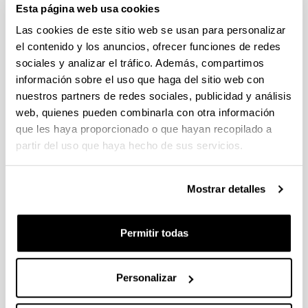
Esta página web usa cookies
Abierto el plazo de presentación (Fecha de fin del plazo de
presentación: 30/09/2026)
Las cookies de este sitio web se usan para personalizar
el contenido y los anuncios, ofrecer funciones de redes
Plazo interno EHU documentación solicitudes : 15 de
septiembre de 2026
sociales y analizar el tráfico. Además, compartimos
información sobre el uso que haga del sitio web con
CONVOCATORIA PARA LA CONTRATACIÓN DE
nuestros partners de redes sociales, publicidad y análisis
PERSONAL INVESTIGADOR EN FORMACIÓN EN LA EHU
web, quienes pueden combinarla con otra información
(2026)
que les haya proporcionado o que hayan recopilado a
Plazo de presentación cerrado: 15/06/2026 - 06/07/2026 23:59
partir del uso que haya hecho de sus servicios.
CONVOCATORIA DE AYUDAS DE FORMACIÓN DE
PERSONAL INVESTIGADOR EN EL SECTOR AGRARIO,
PESQUERO Y ALIMENTARIO VASCO 2026-IKERTALENT
Mostrar detalles
(GOBIERNO VASCO)
Plazo de presentación cerrado: 26/05/2026 - 02/06/2026
Permitir todas
(12/06/2026) Listado provisional de solicitudes seleccionadas
y desestimadas. Plazo de presentación de alegaciones: hasta
el 17 de junio de 2026, inclusive.
Personalizar