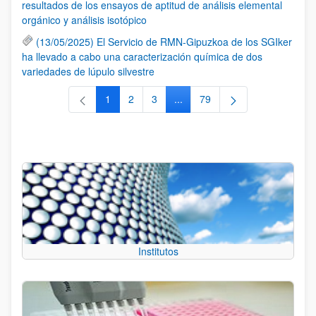
resultados de los ensayos de aptitud de análisis elemental
orgánico y análisis isotópico
(13/05/2025) El Servicio de RMN-Gipuzkoa de los SGIker
ha llevado a cabo una caracterización química de dos
variedades de lúpulo silvestre
1
2
3
...
79
Página
Página
Página
Páginas intermedias Use TAB 
Página
Institutos