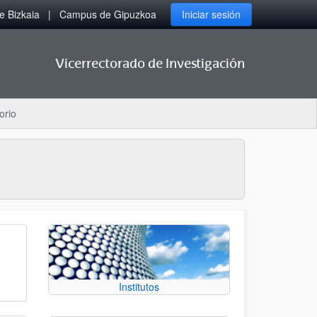
 Bizkaia
Campus de Gipuzkoa
Iniciar sesión
Vicerrectorado de Investigación
orio
Institutos