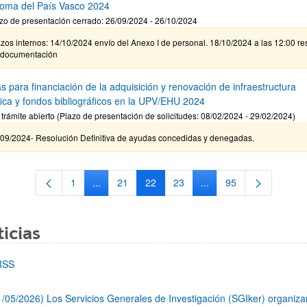
oma del País Vasco 2024
zo de presentación cerrado: 26/09/2024 - 26/10/2024
zos internos: 14/10/2024 envío del Anexo I de personal. 18/10/2024 a las 12:00 re
 documentación
s para financiación de la adquisición y renovación de infraestructura
ífica y fondos bibliográficos en la UPV/EHU 2024
 trámite abierto (Plazo de presentación de solicitudes: 08/02/2024 - 29/02/2024)
/09/2024- Resolución Definitiva de ayudas concedidas y denegadas.
1
...
21
22
23
...
95
Página
Páginas intermedias Use TAB para desplazarse.
Página
Página
Página
Páginas intermedias Us
Página
icias
RSS
1/05/2026) Los Servicios Generales de Investigación (SGIker) organiz