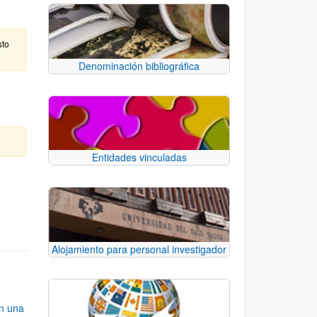
sto
Denominación bibliográfica
Entidades vinculadas
e TAB para desplazarse.
Alojamiento para personal investigador
an una