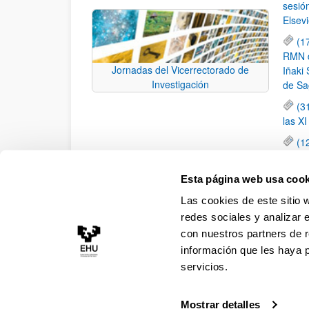
sesió
Elsevi
(1
RMN de
Jornadas del Vicerrectorado de
Iñaki 
Investigación
de Sa
(3
las X
(1
jornad
elemen
Esta página web usa cook
(1
Las cookies de este sitio 
una c
redes sociales y analizar 
con nuestros partners de r
información que les haya 
servicios.
Mostrar detalles