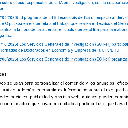
n sobre el uso responsable de la IA en investigación, con la colaboraci
er
7/03/2026) El programa de ETB Tecnólopis dedica un espacio al Servic
 Gipuzkoa en el que relata el trabajo que realiza el Técnico del Servi
Santos, a la hora de caracterizar el lúpulo que se utiliza para la elabor
garlup.
1/10/2025) Los Servicios Generales de Investigación (SGIker) participa
I Jornadas de Doctorados en Economía y Empresa de la UPV/EHU
2/06/2025) Los Servicios Generales de Investigación (SGIker) organiza
a nº 28 para la discusión de resultados de los ensayos de aptitud de an
tal orgánico y análisis isotópico
ies
3/05/2025) El Servicio de RMN-Gipuzkoa de los SGIker ha llevado a ca
web se usan para personalizar el contenido y los anuncios, ofrec
aracterización química de dos variedades de lúpulo silvestre
el tráfico. Además, compartimos información sobre el uso que ha
1
2
3
...
79
edes sociales, publicidad y análisis web, quienes pueden combin
Página
Página
Página
Páginas intermedias Use TAB 
Página
proporcionado o que hayan recopilado a partir del uso que haya