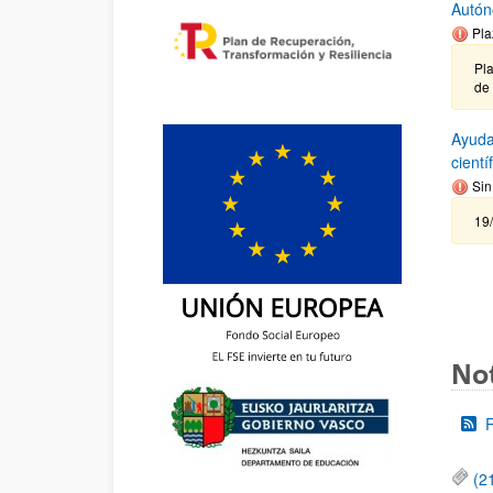
Autón
Pla
Pla
de
Ayuda
cient
Sin
19
Not
(2