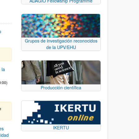
ADAGIO Fellowship Programme
o
Grupos de investigación reconocidos
de la UPV/EHU
 la
0:00)
Producción científica
e
IKERTU
es
nidad