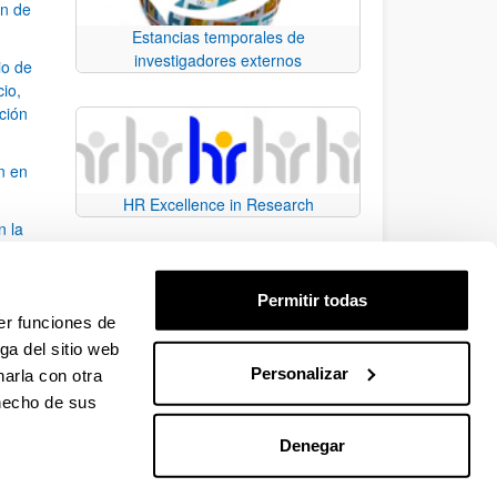
ón de
Estancias temporales de
investigadores externos
io de
cio,
ación
n en
HR Excellence in Research
n la
álisis
Permitir todas
bo
er funciones de
ga del sitio web
Personalizar
arla con otra
para desplazarse.
 hecho de sus
Denegar