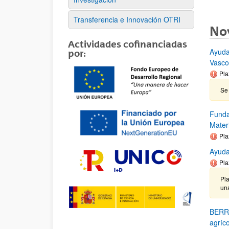
Transferencia e Innovación OTRI
No
Actividades cofinanciadas
Ayuda
por:
Vasc
Pla
Se 
Funda
Mater
Pla
Ayuda
Pla
Pla
un
BERRI
agríco