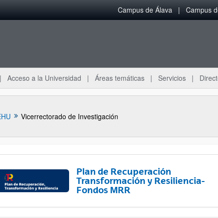
Campus de Álava
Campus de
Acceso a la Universidad
Áreas temáticas
Servicios
Direct
EHU
Vicerrectorado de Investigación
Plan de Recuperación
Transformación y Resiliencia-
Fondos MRR
ar subpáginas