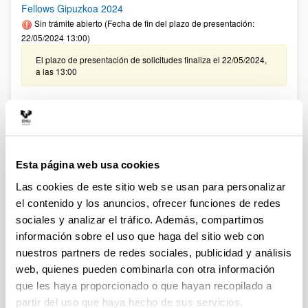
Fellows Gipuzkoa 2024
Sin trámite abierto (Fecha de fin del plazo de presentación:
22/05/2024 13:00)
El plazo de presentación de solicitudes finaliza el 22/05/2024,
a las 13:00
CONVOCATORIA PROGRAMA PREDOCTORAL DE
FORMACIÓN DE PERSONAL INVESTIGADOR NO DOCTOR
2024-2025: Nuevas ayudas (Gobierno Vasco)
Sin trámite abierto (Fecha de fin del plazo de presentación:
23/06/2024)
Esta página web usa cookies
Se ha publicado la convocatoria
Las cookies de este sitio web se usan para personalizar
el contenido y los anuncios, ofrecer funciones de redes
Convocatoria del Programa Posdoctoral de
sociales y analizar el tráfico. Además, compartimos
Perfeccionamiento de Personal Investigador Doctor 2024-
información sobre el uso que haga del sitio web con
2027
nuestros partners de redes sociales, publicidad y análisis
Sin trámite abierto (Plazo de presentación de solicitudes:
web, quienes pueden combinarla con otra información
31/05/2024 - 01/07/2024)
que les haya proporcionado o que hayan recopilado a
Se ha publicado la convocatoria
partir del uso que haya hecho de sus servicios.