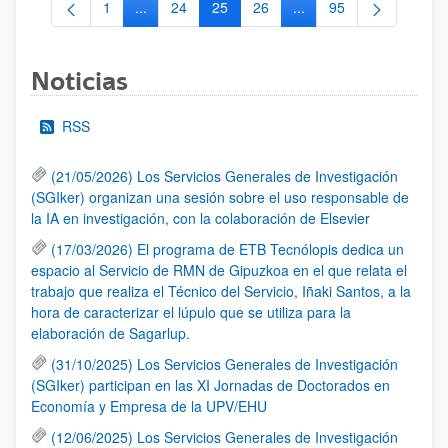
1
...
24
25
26
...
95
Página
Páginas intermedias Use TAB para desplazarse.
Página
Página
Página
Páginas intermedias Us
Página
Noticias
RSS
(21/05/2026) Los Servicios Generales de Investigación
(SGIker) organizan una sesión sobre el uso responsable de
la IA en investigación, con la colaboración de Elsevier
(17/03/2026) El programa de ETB Tecnólopis dedica un
espacio al Servicio de RMN de Gipuzkoa en el que relata el
trabajo que realiza el Técnico del Servicio, Iñaki Santos, a la
hora de caracterizar el lúpulo que se utiliza para la
elaboración de Sagarlup.
(31/10/2025) Los Servicios Generales de Investigación
(SGIker) participan en las XI Jornadas de Doctorados en
Economía y Empresa de la UPV/EHU
(12/06/2025) Los Servicios Generales de Investigación