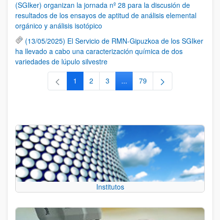
(SGIker) organizan la jornada nº 28 para la discusión de
resultados de los ensayos de aptitud de análisis elemental
orgánico y análisis isotópico
(13/05/2025) El Servicio de RMN-Gipuzkoa de los SGIker
ha llevado a cabo una caracterización química de dos
variedades de lúpulo silvestre
1
2
3
...
79
Página
Página
Página
Páginas intermedias Use TAB 
Página
Institutos