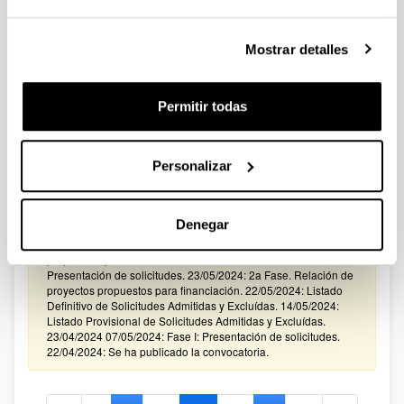
CONVOCATORIA 2024 PARA LA CONTRATACIÓN DE
PERSONAL INVESTIGADOR EN FORMACIÓN EN LA
Mostrar detalles
UPV/EHU FINANCIADO CON RECURSOS PROPIOS DE UN
GRUPO/PROYECTO DE INVESTIGACIÓN
Sin trámite abierto (Plazo de presentación de solicitudes:
Permitir todas
24/05/2024 - 25/06/2024)
19/07/2024: Resolución definitiva de solicitudes concedidas.
Personalizar
27/06/2024: Listado definitivo de solicitudes admitidas y
excluidas en Fase 2 corregido. 25/06/2024: Listado definitivo
de solicitudes admitidas y excluidas en Fase 2. 17/09/2024:
Listado provisional de solicitudes admitidas y excluidas en
Denegar
Fase 2. 05/06/2024: Corrección al Listado Definitivo de
Solicitudes Admitidas y Excluídas y a la Relación de proyectos
propuestos para financiación . 24/05/2024: 10/06/2024: Fase II:
Presentación de solicitudes. 23/05/2024: 2a Fase. Relación de
proyectos propuestos para financiación. 22/05/2024: Listado
Definitivo de Solicitudes Admitidas y Excluídas. 14/05/2024:
Listado Provisional de Solicitudes Admitidas y Excluídas.
23/04/2024 07/05/2024: Fase I: Presentación de solicitudes.
22/04/2024: Se ha publicado la convocatoria.