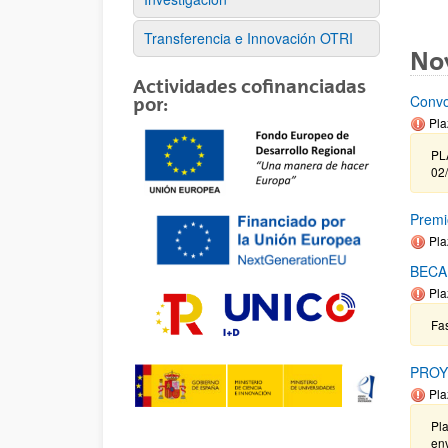
Transferencia e Innovación OTRI
No
Actividades cofinanciadas
Convo
por:
Pla
PL
02/
Premi
Pla
BECA
Pla
Fas
PROY
Pla
Pla
env