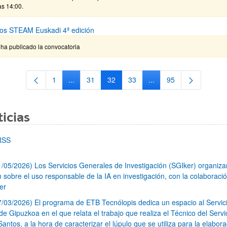
as 14:00.
os STEAM Euskadi 4ª edición
ha publicado la convocatoria
1
...
31
32
33
...
95
Página
Páginas intermedias Use TAB para desplazarse.
Página
Página
Página
Páginas intermedias Us
Página
icias
RSS
1/05/2026) Los Servicios Generales de Investigación (SGIker) organiz
n sobre el uso responsable de la IA en investigación, con la colaboraci
er
7/03/2026) El programa de ETB Tecnólopis dedica un espacio al Servic
 Gipuzkoa en el que relata el trabajo que realiza el Técnico del Servi
Santos, a la hora de caracterizar el lúpulo que se utiliza para la elabor