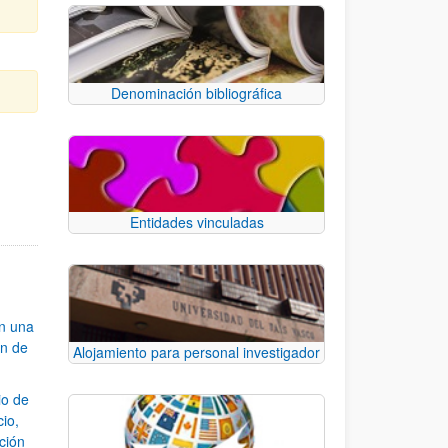
Denominación bibliográfica
e TAB para desplazarse.
Entidades vinculadas
an una
ón de
Alojamiento para personal investigador
io de
cio,
ación