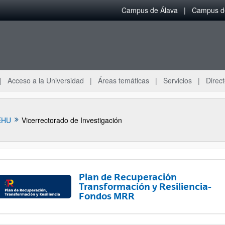
Campus de Álava
Campus de
Acceso a la Universidad
Áreas temáticas
Servicios
Direct
EHU
Vicerrectorado de Investigación
Plan de Recuperación
Transformación y Resiliencia-
Fondos MRR
ar subpáginas