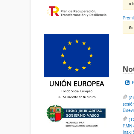
a l
Premi
Se 
Not
(2
sesió
Elsevi
(1
RMN de
Iñaki 