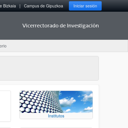
 Bizkaia
Campus de Gipuzkoa
Iniciar sesión
Vicerrectorado de Investigación
orio
Institutos