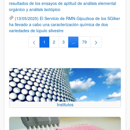
resultados de los ensayos de aptitud de análisis elemental
orgánico y análisis isotópico
(13/05/2025) El Servicio de RMN-Gipuzkoa de los SGIker
ha llevado a cabo una caracterización química de dos
variedades de lúpulo silvestre
1
2
3
...
79
Página
Página
Página
Páginas intermedias Use TAB 
Página
Institutos