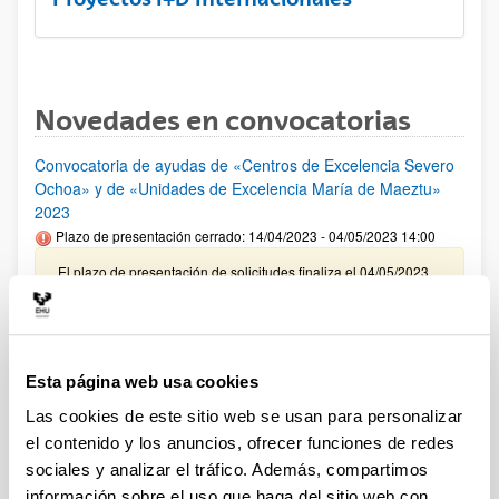
Novedades en convocatorias
Convocatoria de ayudas de «Centros de Excelencia Severo
Ochoa» y de «Unidades de Excelencia María de Maeztu»
2023
Plazo de presentación cerrado: 14/04/2023 - 04/05/2023 14:00
El plazo de presentación de solicitudes finaliza el 04/05/2023,
a las 14:00 horas
CONVOCATORIA PARA LA CONTRATACIÓN DE
PERSONAL INVESTIGADOR EN FORMACIÓN EN LA
Esta página web usa cookies
UPV/EHU (2022)
Plazo de presentación cerrado: 31/05/2022 - 30/06/2022 23:59
Las cookies de este sitio web se usan para personalizar
el contenido y los anuncios, ofrecer funciones de redes
16/03/2023 Se ha publicado la resolución definitiva en todas
las modalidades
sociales y analizar el tráfico. Además, compartimos
información sobre el uso que haga del sitio web con