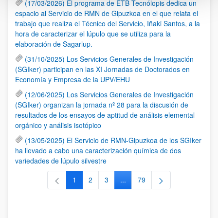
(17/03/2026) El programa de ETB Tecnólopis dedica un
espacio al Servicio de RMN de Gipuzkoa en el que relata el
trabajo que realiza el Técnico del Servicio, Iñaki Santos, a la
hora de caracterizar el lúpulo que se utiliza para la
elaboración de Sagarlup.
(31/10/2025) Los Servicios Generales de Investigación
(SGIker) participan en las XI Jornadas de Doctorados en
Economía y Empresa de la UPV/EHU
(12/06/2025) Los Servicios Generales de Investigación
(SGIker) organizan la jornada nº 28 para la discusión de
resultados de los ensayos de aptitud de análisis elemental
orgánico y análisis isotópico
(13/05/2025) El Servicio de RMN-Gipuzkoa de los SGIker
ha llevado a cabo una caracterización química de dos
variedades de lúpulo silvestre
1
2
3
...
79
Página
Página
Página
Páginas intermedias Use TAB 
Página