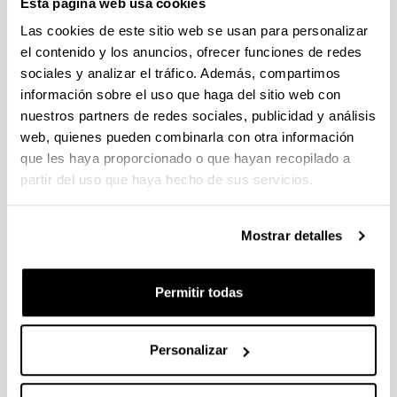
Esta página web usa cookies
Fellows Gipuzkoa 2026
Plazo de presentación cerrado (Fecha de fin del plazo de
Las cookies de este sitio web se usan para personalizar
presentación: 29/04/2026)
el contenido y los anuncios, ofrecer funciones de redes
sociales y analizar el tráfico. Además, compartimos
El plazo de presentación de solicitudes finaliza el 29/04/2026.
Plazo interno UPV/EHU: 27/04/2026- 12:00 am (Ver resumen))
información sobre el uso que haga del sitio web con
nuestros partners de redes sociales, publicidad y análisis
Proyectos Universidad-Empresa-Sociedad 2026
web, quienes pueden combinarla con otra información
Plazo de presentación cerrado: 20/04/2026 - 12/05/2026 13:00
que les haya proporcionado o que hayan recopilado a
partir del uso que haya hecho de sus servicios.
Se ha publicado la convocatoria
CONVOCATORIA DE INVESTIGACIONES FEMINISTAS
Mostrar detalles
2026
Plazo de presentación cerrado (Fecha de fin del plazo de
presentación: 28/04/2026)
Permitir todas
PLAZO INTERNO para envío de documentación 24/04/2026
(inclusive).
Personalizar
1
...
6
7
8
...
95
Página
Páginas intermedias Use TAB para desplazars
Página
Página
Página
Páginas intermedias Use
Página