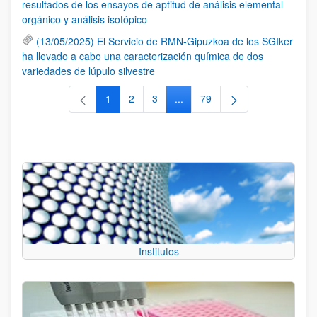
resultados de los ensayos de aptitud de análisis elemental
orgánico y análisis isotópico
(13/05/2025) El Servicio de RMN-Gipuzkoa de los SGIker
ha llevado a cabo una caracterización química de dos
variedades de lúpulo silvestre
1
2
3
...
79
Página
Página
Página
Páginas intermedias Use TAB 
Página
Institutos