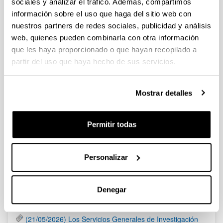
sociales y analizar el tráfico. Además, compartimos
Fundación BBVA: Becas Leonardo a investigadores y
información sobre el uso que haga del sitio web con
creadores culturales 2020
nuestros partners de redes sociales, publicidad y análisis
Plazo presentación de solicitudes: hasta 16 de abril de 2020 a
web, quienes pueden combinarla con otra información
las 19:00
que les haya proporcionado o que hayan recopilado a
partir del uso que haya hecho de sus servicios.
Fundación Ramón Areces: Ayudas a la Investigación en
Ciencias de la Vida y de la Materia 2020
Mostrar detalles
Plazo de presentación de las solicitudes: Hasta el 30 de junio
del 2020 (inclusive)
Permitir todas
1
...
91
92
93
94
95
Página
Páginas intermedias Use TAB para desplazarse.
Página
Página
Página
Página
Página
Personalizar
Noticias
Denegar
RSS
(21/05/2026) Los Servicios Generales de Investigación