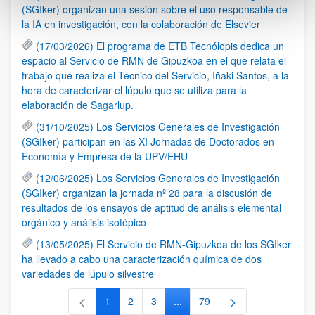
(SGIker) organizan una sesión sobre el uso responsable de
la IA en investigación, con la colaboración de Elsevier
(17/03/2026) El programa de ETB Tecnólopis dedica un
espacio al Servicio de RMN de Gipuzkoa en el que relata el
trabajo que realiza el Técnico del Servicio, Iñaki Santos, a la
hora de caracterizar el lúpulo que se utiliza para la
elaboración de Sagarlup.
(31/10/2025) Los Servicios Generales de Investigación
(SGIker) participan en las XI Jornadas de Doctorados en
Economía y Empresa de la UPV/EHU
(12/06/2025) Los Servicios Generales de Investigación
(SGIker) organizan la jornada nº 28 para la discusión de
resultados de los ensayos de aptitud de análisis elemental
orgánico y análisis isotópico
(13/05/2025) El Servicio de RMN-Gipuzkoa de los SGIker
ha llevado a cabo una caracterización química de dos
variedades de lúpulo silvestre
1
2
3
...
79
Página
Página
Página
Páginas intermedias Use TAB 
Página