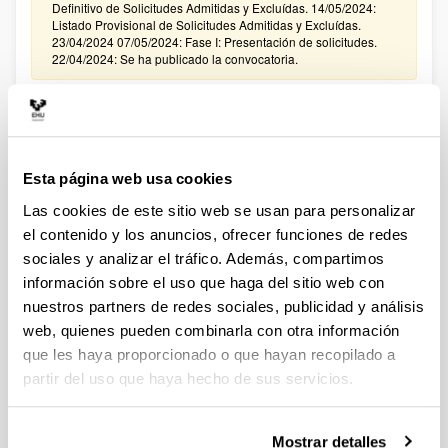
Definitivo de Solicitudes Admitidas y Excluídas. 14/05/2024:
Listado Provisional de Solicitudes Admitidas y Excluídas.
23/04/2024 07/05/2024: Fase I: Presentación de solicitudes.
22/04/2024: Se ha publicado la convocatoria.
PROYECTOS ETORKIZUNA ERAIKIZ MISIOAK 2024
Sin trámite abierto (Fecha de fin del plazo de presentación:
05/07/2024)
Esta página web usa cookies
18/06/2024: Plazo para comunicar vía email a
convocatoriasautonomicas.dgi@ehu.eus la intención de
Las cookies de este sitio web se usan para personalizar
presentar una solicitud a la convocatoria
el contenido y los anuncios, ofrecer funciones de redes
sociales y analizar el tráfico. Además, compartimos
Convocatoria Redes de Investigación 2024 Ministerio de
Ciencia, Innovación y Universidades (MICIU)
información sobre el uso que haga del sitio web con
Sin trámite abierto (Plazo de presentación de solicitudes:
nuestros partners de redes sociales, publicidad y análisis
12/06/2024 - 02/07/2024)
web, quienes pueden combinarla con otra información
que les haya proporcionado o que hayan recopilado a
24/06/2024 Modificacion en la convocatoria. Nuevo plazo
interno de presentación de solicitudes: 02/07/2024 a las13h00.
partir del uso que haya hecho de sus servicios.
Fundación Ramón Areces: Ayudas a la Investigación en
Mostrar detalles
Ciencias de la Vida y de la Materia 2024