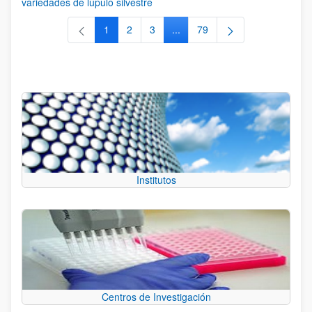
variedades de lúpulo silvestre
1
2
3
...
79
Página
Página
Página
Páginas intermedias Use TAB 
Página
Institutos
Centros de Investigación