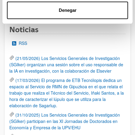
1
...
11
12
13
...
95
Página
Páginas intermedias Use TAB para desplazarse.
Página
Página
Página
Páginas intermedias Us
Página
Denegar
Noticias
RSS
(21/05/2026) Los Servicios Generales de Investigación
(SGIker) organizan una sesión sobre el uso responsable de
la IA en investigación, con la colaboración de Elsevier
(17/03/2026) El programa de ETB Tecnólopis dedica un
espacio al Servicio de RMN de Gipuzkoa en el que relata el
trabajo que realiza el Técnico del Servicio, Iñaki Santos, a la
hora de caracterizar el lúpulo que se utiliza para la
elaboración de Sagarlup.
(31/10/2025) Los Servicios Generales de Investigación
(SGIker) participan en las XI Jornadas de Doctorados en
Economía y Empresa de la UPV/EHU