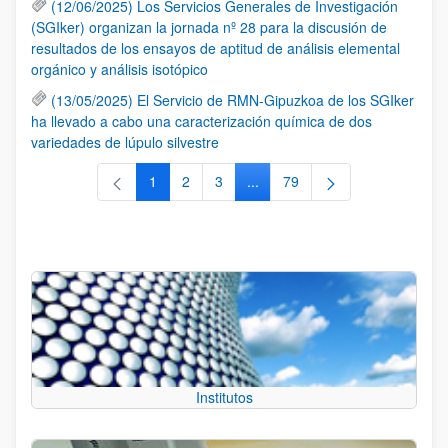
(12/06/2025) Los Servicios Generales de Investigación
(SGIker) organizan la jornada nº 28 para la discusión de
resultados de los ensayos de aptitud de análisis elemental
orgánico y análisis isotópico
(13/05/2025) El Servicio de RMN-Gipuzkoa de los SGIker
ha llevado a cabo una caracterización química de dos
variedades de lúpulo silvestre
1
2
3
...
79
Página
Página
Página
Páginas intermedias Use TAB 
Página
Institutos