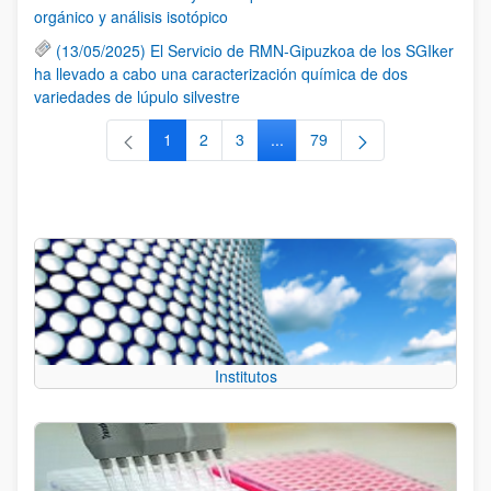
orgánico y análisis isotópico
(13/05/2025) El Servicio de RMN-Gipuzkoa de los SGIker
ha llevado a cabo una caracterización química de dos
variedades de lúpulo silvestre
1
2
3
...
79
Página
Página
Página
Páginas intermedias Use TAB 
Página
Institutos