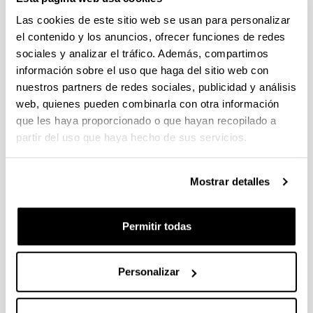
Plazo de presentación cerrado: 30/11/2022 - 29/12/2022 23:59
Las cookies de este sitio web se usan para personalizar
Se ha publicado la convocatoria
el contenido y los anuncios, ofrecer funciones de redes
sociales y analizar el tráfico. Además, compartimos
Convocatoria del Programa Posdoctoral de
información sobre el uso que haga del sitio web con
Perfeccionamiento de Personal Investigador Doctor 2023-
nuestros partners de redes sociales, publicidad y análisis
2024
web, quienes pueden combinarla con otra información
Sin trámite abierto (Plazo de presentación de solicitudes:
que les haya proporcionado o que hayan recopilado a
06/07/2023 - 24/07/2023 23:59)
partir del uso que haya hecho de sus servicios.
Se ha publicado la convocatoria
Convocatoria de ayudas predoctorales: Programa FPU 2024
Mostrar detalles
Sin trámite abierto (Fecha de fin del plazo de presentación:
25/01/2024)
Permitir todas
El plazo para la presentación de solicitudes finaliza el
25/01/2024 a las 14:00
Personalizar
1
...
23
24
25
...
95
Página
Páginas intermedias Use TAB para desplazarse.
Página
Página
Página
Páginas intermedias Us
Página