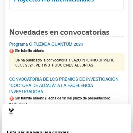
Novedades en convocatorias
Programa GIPUZKOA QUANTUM 2024
Sin trámite abierto
Se ha publicado la convocatoria. PLAZO INTERNO UPV/EHU
05/06/2024. VER INSTRUCCIONES ADJUNTAS
CONVOCATORIA DE LOS PREMIOS DE INVESTIGACIÓN
“DOCTORA DE ALCALÁ” A LA EXCELENCIA
INVESTIGADORA
Sin trámite abierto (Fecha de fin del plazo de presentación:
31/05/2024)
Programa Ikertalent 2022 - Ayudas de formación a personal
investigador y personal tecnólogo en el ámbito científico-
tecnológico y empresarial del sector agrario, pesquero y
alimentario
Esta página web usa cookies