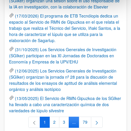
(SGIker) organizan una sesión sobre el uso responsable de
la IA en investigación, con la colaboración de Elsevier
(17/03/2026) El programa de ETB Tecnólopis dedica un
espacio al Servicio de RMN de Gipuzkoa en el que relata el
trabajo que realiza el Técnico del Servicio, Iñaki Santos, a la
hora de caracterizar el lúpulo que se utiliza para la
elaboración de Sagarlup.
(31/10/2025) Los Servicios Generales de Investigación
(SGIker) participan en las XI Jornadas de Doctorados en
Economía y Empresa de la UPV/EHU
(12/06/2025) Los Servicios Generales de Investigación
(SGIker) organizan la jornada nº 28 para la discusión de
resultados de los ensayos de aptitud de análisis elemental
orgánico y análisis isotópico
(13/05/2025) El Servicio de RMN-Gipuzkoa de los SGIker
ha llevado a cabo una caracterización química de dos
variedades de lúpulo silvestre
1
2
3
...
79
Página
Página
Página
Páginas intermedias Use TAB 
Página