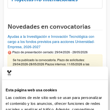
Novedades en convocatorias
Ayudas a la Investigación e Innovación Tecnológica con
cargo a los fondos previstos para acciones Universidad-
Empresa, 2026-2027
Plazo de presentación cerrado: 29/04/2026 - 28/05/2026
Se ha publicado la convocatoria. Plazo de solicitudes:
29/04/2026-28/05/2026 Plazos internos: 11/05/2026 a las
12:00 y 21/05/2026 a las 12:00. (ver resumen).
CONVOCATORIA INCENTIVACIÓN PARA LA
INCORPORACIÓN DE TALENTO CONSOLIDADO
"PROGRAMA ATRAE 2026"
Esta página web usa cookies
Plazo de presentación cerrado: 23/04/2026 - 04/06/2026
Las cookies de este sitio web se usan para personalizar
Envío de la Expresión de Interés. Plazo interno 25 de mayo de
el contenido y los anuncios, ofrecer funciones de redes
2026. Envío resto de documentación necesaria. Plazo interno
sociales y analizar el tráfico. Además, compartimos