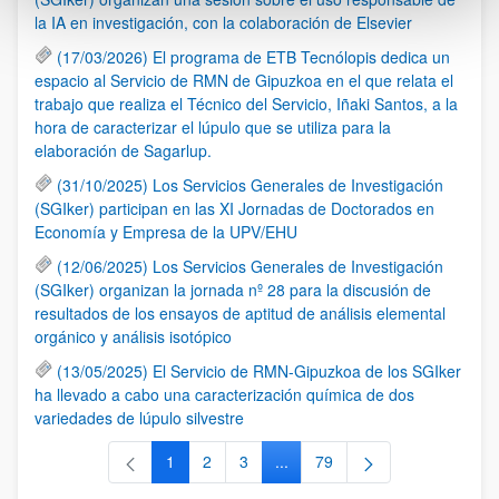
la IA en investigación, con la colaboración de Elsevier
(17/03/2026) El programa de ETB Tecnólopis dedica un
espacio al Servicio de RMN de Gipuzkoa en el que relata el
trabajo que realiza el Técnico del Servicio, Iñaki Santos, a la
hora de caracterizar el lúpulo que se utiliza para la
elaboración de Sagarlup.
(31/10/2025) Los Servicios Generales de Investigación
(SGIker) participan en las XI Jornadas de Doctorados en
Economía y Empresa de la UPV/EHU
(12/06/2025) Los Servicios Generales de Investigación
(SGIker) organizan la jornada nº 28 para la discusión de
resultados de los ensayos de aptitud de análisis elemental
orgánico y análisis isotópico
(13/05/2025) El Servicio de RMN-Gipuzkoa de los SGIker
ha llevado a cabo una caracterización química de dos
variedades de lúpulo silvestre
1
2
3
...
79
Página
Página
Página
Páginas intermedias Use TAB 
Página