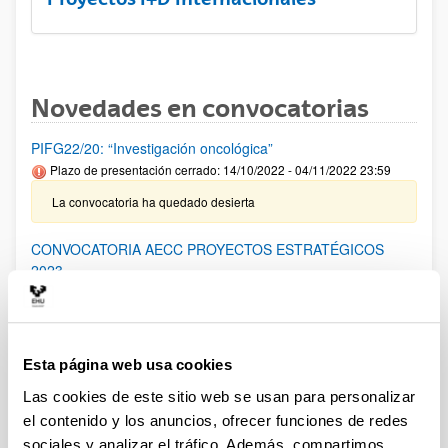
Novedades en convocatorias
PIFG22/20: “Investigación oncológica”
Plazo de presentación cerrado: 14/10/2022 - 04/11/2022 23:59
La convocatoria ha quedado desierta
CONVOCATORIA AECC PROYECTOS ESTRATÉGICOS
2023
El plazo para la presentación de solicitudes finaliza el
15/12/2022 a las 15:00
Esta página web usa cookies
CONVOCATORIA LAB AECC 2023
Las cookies de este sitio web se usan para personalizar
El plazo para la presentación de solicitudes finaliza el
26/01/2023 a las 15:00
el contenido y los anuncios, ofrecer funciones de redes
sociales y analizar el tráfico. Además, compartimos