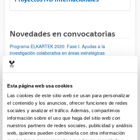
Novedades en convocatorias
Programa ELKARTEK 2020: Fase I. Ayudas a la
investigación colaborativa en áreas estratégicas
Proyectos de investigación en Salud (ISCIII) 2020
Plazo de presentación cerrado: 21/01/2020 - 13/02/2020 15:00
Plazo de presentación de solicitudes: del 21 de enero al 13 de
febrero de 2020 (15:00), ambos inclusive.
Esta página web usa cookies
Las cookies de este sitio web se usan para personalizar
[IKERMUGIKORTASUNA] Programa de movilidad del
el contenido y los anuncios, ofrecer funciones de redes
personal investigador doctor del Gobierno Vasco 2020
sociales y analizar el tráfico. Además, compartimos
Ayudas para la realización de proyectos de investigación
información sobre el uso que haga del sitio web con
básica y/o aplicada (PIBA) y ayudas a la investigación e
nuestros partners de redes sociales, publicidad y análisis
innovación tecnológica (PUE) 2020
web, quienes pueden combinarla con otra información
Ayudas postdoctorales Juan de la Cierva 2019: Modalidad