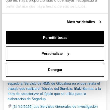
que les haya proporcionado o que hayan recopilado a
Incorporación
partir del uso que haya hecho de sus servicios.
Plazo de presentación cerrado: 17/12/2019 - 21/01/2020 14:00
1
...
93
94
95
Página
Páginas intermedias Use TAB para despla
Página
Página
Página
Mostrar detalles
Noticias
Permitir todas
RSS
Personalizar
(21/05/2026) Los Servicios Generales de Investigación
(SGIker) organizan una sesión sobre el uso responsable de
Denegar
la IA en investigación, con la colaboración de Elsevier
(17/03/2026) El programa de ETB Tecnólopis dedica un
espacio al Servicio de RMN de Gipuzkoa en el que relata el
trabajo que realiza el Técnico del Servicio, Iñaki Santos, a la
hora de caracterizar el lúpulo que se utiliza para la
elaboración de Sagarlup.
(31/10/2025) Los Servicios Generales de Investigación