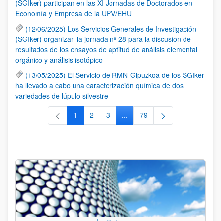
(SGIker) participan en las XI Jornadas de Doctorados en
Economía y Empresa de la UPV/EHU
(12/06/2025) Los Servicios Generales de Investigación
(SGIker) organizan la jornada nº 28 para la discusión de
resultados de los ensayos de aptitud de análisis elemental
orgánico y análisis isotópico
(13/05/2025) El Servicio de RMN-Gipuzkoa de los SGIker
ha llevado a cabo una caracterización química de dos
variedades de lúpulo silvestre
1
2
3
...
79
Página
Página
Página
Páginas intermedias Use TAB 
Página