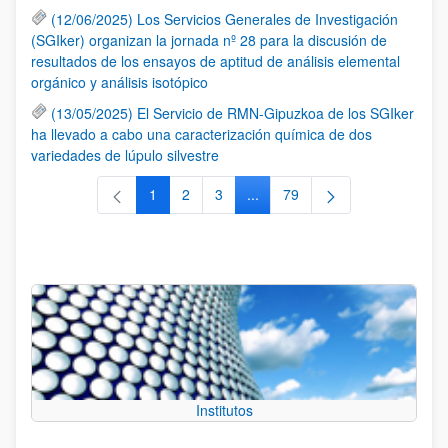
(12/06/2025) Los Servicios Generales de Investigación
(SGIker) organizan la jornada nº 28 para la discusión de
resultados de los ensayos de aptitud de análisis elemental
orgánico y análisis isotópico
(13/05/2025) El Servicio de RMN-Gipuzkoa de los SGIker
ha llevado a cabo una caracterización química de dos
variedades de lúpulo silvestre
1
2
3
...
79
Página
Página
Página
Páginas intermedias Use TAB 
Página
Institutos