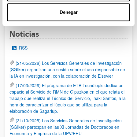
1
...
12
13
14
...
95
Denegar
Página
Páginas intermedias Use TAB para desplazarse.
Página
Página
Página
Páginas intermedias Us
Página
Noticias
RSS
(21/05/2026) Los Servicios Generales de Investigación
(SGIker) organizan una sesión sobre el uso responsable de
la IA en investigación, con la colaboración de Elsevier
(17/03/2026) El programa de ETB Tecnólopis dedica un
espacio al Servicio de RMN de Gipuzkoa en el que relata el
trabajo que realiza el Técnico del Servicio, Iñaki Santos, a la
hora de caracterizar el lúpulo que se utiliza para la
elaboración de Sagarlup.
(31/10/2025) Los Servicios Generales de Investigación
(SGIker) participan en las XI Jornadas de Doctorados en
Economía y Empresa de la UPV/EHU