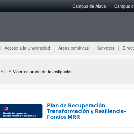
Campus de Álava
Campus de
Acceso a la Universidad
Áreas temáticas
Servicios
Direct
EHU
Vicerrectorado de Investigación
Plan de Recuperación
Transformación y Resiliencia-
Fondos MRR
ar subpáginas