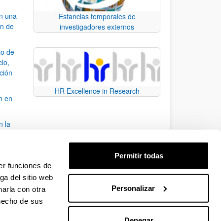
an una
Estancias temporales de
ón de
investigadores externos
io de
cio,
ación
HR Excellence in Research
n en
n la
álisis
Permitir todas
bo
er funciones de
ga del sitio web
Personalizar
arla con otra
para desplazarse.
 hecho de sus
Denegar