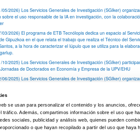
1/05/2026) Los Servicios Generales de Investigación (SGIker) organiz
n sobre el uso responsable de la IA en investigación, con la colaboraci
er
7/03/2026) El programa de ETB Tecnólopis dedica un espacio al Servic
 Gipuzkoa en el que relata el trabajo que realiza el Técnico del Servi
Santos, a la hora de caracterizar el lúpulo que se utiliza para la elabor
garlup.
1/10/2025) Los Servicios Generales de Investigación (SGIker) participa
I Jornadas de Doctorados en Economía y Empresa de la UPV/EHU
2/06/2025) Los Servicios Generales de Investigación (SGIker) organiza
a nº 28 para la discusión de resultados de los ensayos de aptitud de an
tal orgánico y análisis isotópico
ies
3/05/2025) El Servicio de RMN-Gipuzkoa de los SGIker ha llevado a ca
web se usan para personalizar el contenido y los anuncios, ofrec
aracterización química de dos variedades de lúpulo silvestre
el tráfico. Además, compartimos información sobre el uso que ha
1
2
3
...
79
edes sociales, publicidad y análisis web, quienes pueden combin
Página
Página
Página
Páginas intermedias Use TAB 
Página
proporcionado o que hayan recopilado a partir del uso que haya