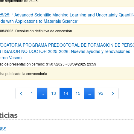
 de septiembre de 2025.
5/25: “ Advanced Scientific Machine Learning and Uncertainty Quantifi
ds with Applications to Materials Science”
08/2025. Resolución definitiva de concesión.
OCATORIA PROGRAMA PREDOCTORAL DE FORMACIÓN DE PERS
STIGADOR NO DOCTOR 2025-2026: Nuevas ayudas y renovaciones
erno Vasco)
zo de presentación cerrado: 31/07/2025 - 08/09/2025 23:59
ha publicado la convocatoria
1
...
13
14
15
...
95
Página
Páginas intermedias Use TAB para desplazarse.
Página
Página
Página
Páginas intermedias Us
Página
icias
RSS