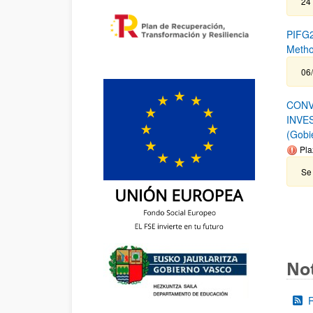
24
PIFG2
Metho
06/
CONV
INVE
(Gobi
Pla
Se 
Not