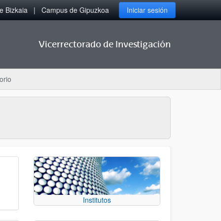
 Bizkaia
Campus de Gipuzkoa
Iniciar sesión
Vicerrectorado de Investigación
orio
Institutos