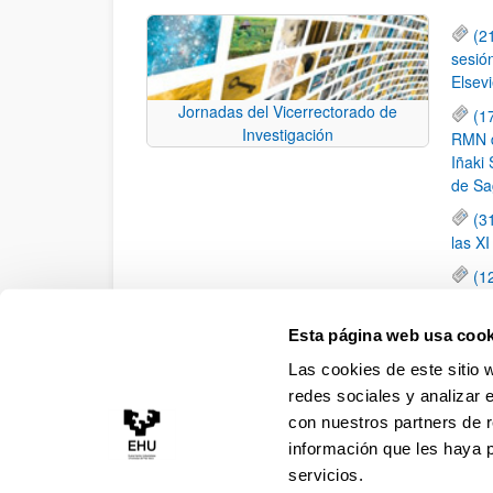
(2
sesió
Elsevi
Jornadas del Vicerrectorado de
(1
Investigación
RMN de
Iñaki 
de Sa
(3
las X
(1
jornad
elemen
Esta página web usa cook
(1
Las cookies de este sitio 
una c
redes sociales y analizar 
con nuestros partners de r
información que les haya 
servicios.