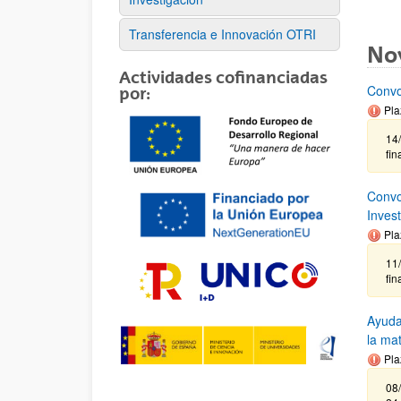
Transferencia e Innovación OTRI
No
Actividades cofinanciadas
Convo
por:
Pla
14/
fin
Convo
Inves
Pla
11
fin
Ayuda
la ma
Pla
08/