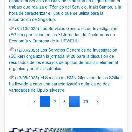
espacio al Servicio de RMN de Gipuzkoa en el que relata el
trabajo que realiza el Técnico del Servicio, Iñaki Santos, a la
hora de caracterizar el lúpulo que se utiliza para la
elaboración de Sagarlup.
(31/10/2025) Los Servicios Generales de Investigación
(SGIker) participan en las XI Jornadas de Doctorados en
Economía y Empresa de la UPV/EHU
(12/06/2025) Los Servicios Generales de Investigación
(SGIker) organizan la jornada nº 28 para la discusión de
resultados de los ensayos de aptitud de análisis elemental
orgánico y análisis isotópico
(13/05/2025) El Servicio de RMN-Gipuzkoa de los SGIker
ha llevado a cabo una caracterización química de dos
variedades de lúpulo silvestre
1
2
3
...
79
Página
Página
Página
Páginas intermedias Use TAB 
Página