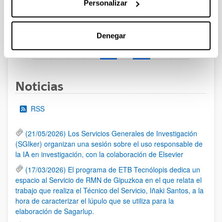
Se ha publicado la convocatoria. Plazo de solicitudes:
Personalizar
29/04/2026-28/05/2026 Plazos internos: 11/05/2026 a las
12:00 y 21/05/2026 a las 12:00. (ver resumen).
Denegar
1
2
3
4
5
...
95
Página
Página
Página
Página
Página
Páginas intermedias Use 
Página
Noticias
RSS
(21/05/2026) Los Servicios Generales de Investigación
(SGIker) organizan una sesión sobre el uso responsable de
la IA en investigación, con la colaboración de Elsevier
(17/03/2026) El programa de ETB Tecnólopis dedica un
espacio al Servicio de RMN de Gipuzkoa en el que relata el
trabajo que realiza el Técnico del Servicio, Iñaki Santos, a la
hora de caracterizar el lúpulo que se utiliza para la
elaboración de Sagarlup.