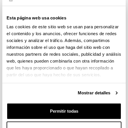
FUNDACIÓN RAMÓN ARECES Convocatoria Jóvenes
doctores 2026
Plazo de presentación cerrado (Fecha de fin del plazo de
Esta página web usa cookies
presentación: 05/06/2026 15:00)
Las cookies de este sitio web se usan para personalizar
El plazo para presentar el impreso de cofinanciación para
el contenido y los anuncios, ofrecer funciones de redes
obtener la firma del representante legal en la Carta acreditativa
sociales y analizar el tráfico. Además, compartimos
de autorización del centro de investigación finaliza el 29 de
mayo de 2026.
información sobre el uso que haga del sitio web con
nuestros partners de redes sociales, publicidad y análisis
Ayudas para la realización de proyectos de investigación
web, quienes pueden combinarla con otra información
básica y/o aplicada (PIBA) 2026
que les haya proporcionado o que hayan recopilado a
Plazo de presentación cerrado (Fecha de fin del plazo de
partir del uso que haya hecho de sus servicios.
presentación: 10/06/2026)
Se ha publicado la convocatoria
Mostrar detalles
Ayudas a la Investigación e Innovación Tecnológica con
cargo a los fondos previstos para acciones Universidad-
Permitir todas
Empresa, 2026-2027
Plazo de presentación cerrado: 29/04/2026 - 28/05/2026