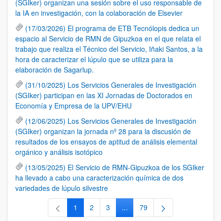
(SGIker) organizan una sesión sobre el uso responsable de
la IA en investigación, con la colaboración de Elsevier
(17/03/2026) El programa de ETB Tecnólopis dedica un
espacio al Servicio de RMN de Gipuzkoa en el que relata el
trabajo que realiza el Técnico del Servicio, Iñaki Santos, a la
hora de caracterizar el lúpulo que se utiliza para la
elaboración de Sagarlup.
(31/10/2025) Los Servicios Generales de Investigación
(SGIker) participan en las XI Jornadas de Doctorados en
Economía y Empresa de la UPV/EHU
(12/06/2025) Los Servicios Generales de Investigación
(SGIker) organizan la jornada nº 28 para la discusión de
resultados de los ensayos de aptitud de análisis elemental
orgánico y análisis isotópico
(13/05/2025) El Servicio de RMN-Gipuzkoa de los SGIker
ha llevado a cabo una caracterización química de dos
variedades de lúpulo silvestre
1
2
3
...
79
Página
Página
Página
Páginas intermedias Use TAB 
Página