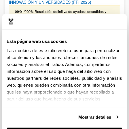
INNOVACIÓN Y UNIVERSIDADES (FPI 2025)
09/01/2026. Resolución definitiva de ayudas concedidas y
denegadas.
CONVOCATORIA EXTRAORDINARIA DE CONTRATACIÓN
PARA LA FORMACIÓN DE PERSONAL INVESTIGADOR
Esta página web usa cookies
ASOCIADO A LAS AYUDAS CONCEDIDAS EN LA
CONVOCATORIA DE “PROYECTOS DE GENERACIÓN DE
Las cookies de este sitio web se usan para personalizar
CONOCIMIENTO” DEL MINISTERIO DE CIENCIA E
el contenido y los anuncios, ofrecer funciones de redes
INNOVACIÓN 2024 EN LA UPV/EHU
sociales y analizar el tráfico. Además, compartimos
Sin trámite abierto (Plazo de presentación de solicitudes:
información sobre el uso que haga del sitio web con
31/01/2026 - 15/02/2026)
nuestros partners de redes sociales, publicidad y análisis
10/03/2026. Resolución provisional de concedidos y
web, quienes pueden combinarla con otra información
denegados
que les haya proporcionado o que hayan recopilado a
partir del uso que haya hecho de sus servicios.
CONVOCATORIA PARA LA CONTRATACIÓN DE
PERSONAL INVESTIGADOR EN FORMACIÓN EN LA
UPV/EHU, ASOCIADO AL PROYECTO DE GENERACIÓN DE
Mostrar detalles
CONOCIMIENTO ”PID2022-139821OB-I00” DEL
MINISTERIO DE CIENCIA, INNOVACIÓN Y