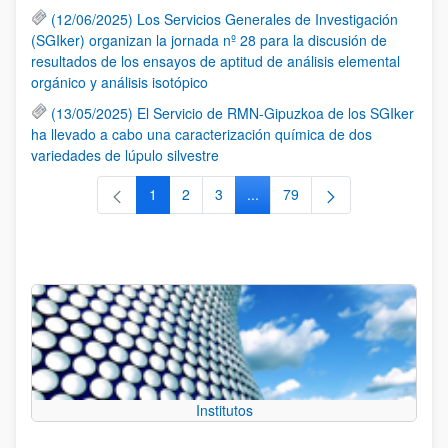
(12/06/2025) Los Servicios Generales de Investigación
(SGIker) organizan la jornada nº 28 para la discusión de
resultados de los ensayos de aptitud de análisis elemental
orgánico y análisis isotópico
(13/05/2025) El Servicio de RMN-Gipuzkoa de los SGIker
ha llevado a cabo una caracterización química de dos
variedades de lúpulo silvestre
1
2
3
...
79
Página
Página
Página
Páginas intermedias Use TAB 
Página
Institutos