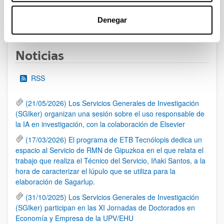
1
...
6
7
8
...
95
Denegar
Página
Páginas intermedias Use TAB para desplazars
Página
Página
Página
Páginas intermedias Use
Página
Noticias
RSS
(21/05/2026) Los Servicios Generales de Investigación
(SGIker) organizan una sesión sobre el uso responsable de
la IA en investigación, con la colaboración de Elsevier
(17/03/2026) El programa de ETB Tecnólopis dedica un
espacio al Servicio de RMN de Gipuzkoa en el que relata el
trabajo que realiza el Técnico del Servicio, Iñaki Santos, a la
hora de caracterizar el lúpulo que se utiliza para la
elaboración de Sagarlup.
(31/10/2025) Los Servicios Generales de Investigación
(SGIker) participan en las XI Jornadas de Doctorados en
Economía y Empresa de la UPV/EHU