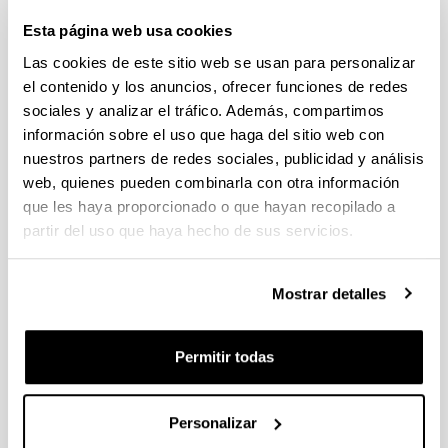
Proyectos Universidad-Empresa-Sociedad 2026
Esta página web usa cookies
Plazo de presentación cerrado: 20/04/2026 - 12/05/2026 13:00
Las cookies de este sitio web se usan para personalizar
Se ha publicado la convocatoria
el contenido y los anuncios, ofrecer funciones de redes
sociales y analizar el tráfico. Además, compartimos
CONVOCATORIA DE INVESTIGACIONES FEMINISTAS
información sobre el uso que haga del sitio web con
2026
nuestros partners de redes sociales, publicidad y análisis
Plazo de presentación cerrado (Fecha de fin del plazo de
web, quienes pueden combinarla con otra información
presentación: 28/04/2026)
que les haya proporcionado o que hayan recopilado a
PLAZO INTERNO para envío de documentación 24/04/2026
partir del uso que haya hecho de sus servicios.
(inclusive).
AYUDAS PARA “REDES DE INVESTIGACION EN CIENCIAS
Mostrar detalles
DEL DEPORTE” 2026
Plazo de presentación cerrado (Fecha de fin del plazo de
presentación: 24/04/2026 23:59)
Permitir todas
PLAZO INTERNO para envío de documentación 20/04/2026
(inclusive). PLAZO INTERNO para solicitar Autorización
Externa: 22/04/2026 (inclusive)
Personalizar