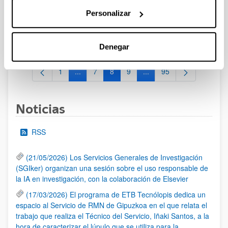
participante) Fecha límite para el envío de la documentación
que requiera firma del Representante Legal de la entidad TC1
Personalizar
/TC2 (Apartado 5 de la aplicación: “Generar impresos a firmar
por cada empresa”): 2 de marzo de 2026 (13:30) (EHU LIDER)
- 6 de marzo de 2026 (13:30) (EHU participante)
Denegar
1
...
7
8
9
...
95
Página
Páginas intermedias Use TAB para desplazars
Página
Página
Página
Páginas intermedias Use
Página
Noticias
RSS
(21/05/2026) Los Servicios Generales de Investigación
(SGIker) organizan una sesión sobre el uso responsable de
la IA en investigación, con la colaboración de Elsevier
(17/03/2026) El programa de ETB Tecnólopis dedica un
espacio al Servicio de RMN de Gipuzkoa en el que relata el
trabajo que realiza el Técnico del Servicio, Iñaki Santos, a la
hora de caracterizar el lúpulo que se utiliza para la