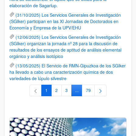
elaboración de Sagarlup.
(31/10/2025) Los Servicios Generales de Investigación
(SGIker) participan en las XI Jornadas de Doctorados en
Economía y Empresa de la UPV/EHU
(12/06/2025) Los Servicios Generales de Investigación
(SGIker) organizan la jornada nº 28 para la discusión de
resultados de los ensayos de aptitud de análisis elemental
orgánico y análisis isotópico
(13/05/2025) El Servicio de RMN-Gipuzkoa de los SGIker
ha llevado a cabo una caracterización química de dos
variedades de lúpulo silvestre
1
2
3
...
79
Página
Página
Página
Páginas intermedias Use TAB 
Página