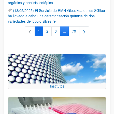
orgánico y análisis isotópico
(13/05/2025) El Servicio de RMN-Gipuzkoa de los SGIker
ha llevado a cabo una caracterización química de dos
variedades de lúpulo silvestre
1
2
3
...
79
Página
Página
Página
Páginas intermedias Use TAB 
Página
Institutos