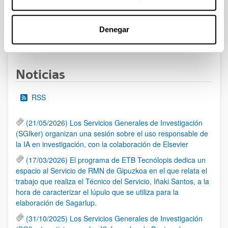
las 14:00 horas (hora peninsular)
Denegar
1
...
10
11
12
...
95
Página
Páginas intermedias Use TAB para desplazarse.
Página
Página
Página
Páginas intermedias Us
Página
Noticias
RSS
(21/05/2026) Los Servicios Generales de Investigación
(SGIker) organizan una sesión sobre el uso responsable de
la IA en investigación, con la colaboración de Elsevier
(17/03/2026) El programa de ETB Tecnólopis dedica un
espacio al Servicio de RMN de Gipuzkoa en el que relata el
trabajo que realiza el Técnico del Servicio, Iñaki Santos, a la
hora de caracterizar el lúpulo que se utiliza para la
elaboración de Sagarlup.
(31/10/2025) Los Servicios Generales de Investigación