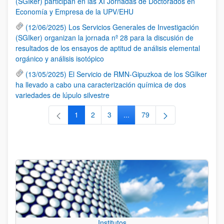
(SGIker) participan en las XI Jornadas de Doctorados en
Economía y Empresa de la UPV/EHU
(12/06/2025) Los Servicios Generales de Investigación
(SGIker) organizan la jornada nº 28 para la discusión de
resultados de los ensayos de aptitud de análisis elemental
orgánico y análisis isotópico
(13/05/2025) El Servicio de RMN-Gipuzkoa de los SGIker
ha llevado a cabo una caracterización química de dos
variedades de lúpulo silvestre
1
2
3
...
79
Página
Página
Página
Páginas intermedias Use TAB 
Página
Institutos