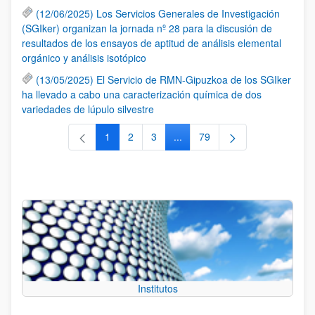
(12/06/2025) Los Servicios Generales de Investigación
(SGIker) organizan la jornada nº 28 para la discusión de
resultados de los ensayos de aptitud de análisis elemental
orgánico y análisis isotópico
(13/05/2025) El Servicio de RMN-Gipuzkoa de los SGIker
ha llevado a cabo una caracterización química de dos
variedades de lúpulo silvestre
1
2
3
...
79
Página
Página
Página
Páginas intermedias Use TAB 
Página
Institutos