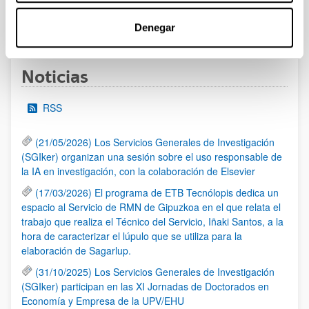
1
...
12
13
14
...
95
Denegar
Página
Páginas intermedias Use TAB para desplazarse.
Página
Página
Página
Páginas intermedias Us
Página
Noticias
RSS
(21/05/2026) Los Servicios Generales de Investigación
(SGIker) organizan una sesión sobre el uso responsable de
la IA en investigación, con la colaboración de Elsevier
(17/03/2026) El programa de ETB Tecnólopis dedica un
espacio al Servicio de RMN de Gipuzkoa en el que relata el
trabajo que realiza el Técnico del Servicio, Iñaki Santos, a la
hora de caracterizar el lúpulo que se utiliza para la
elaboración de Sagarlup.
(31/10/2025) Los Servicios Generales de Investigación
(SGIker) participan en las XI Jornadas de Doctorados en
Economía y Empresa de la UPV/EHU