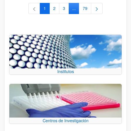
1
2
3
...
79
Página
Página
Página
Páginas intermedias Use TAB 
Página
Institutos
Centros de Investigación