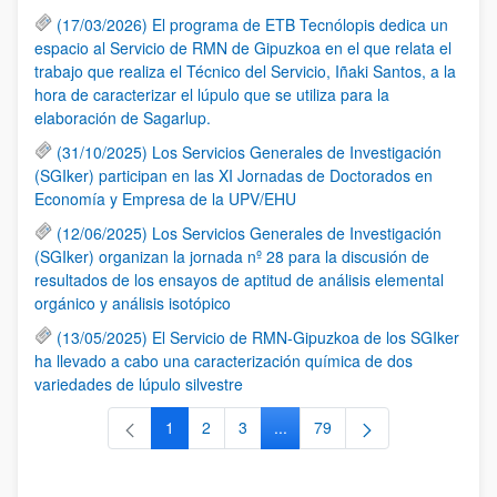
(17/03/2026) El programa de ETB Tecnólopis dedica un
espacio al Servicio de RMN de Gipuzkoa en el que relata el
trabajo que realiza el Técnico del Servicio, Iñaki Santos, a la
hora de caracterizar el lúpulo que se utiliza para la
elaboración de Sagarlup.
(31/10/2025) Los Servicios Generales de Investigación
(SGIker) participan en las XI Jornadas de Doctorados en
Economía y Empresa de la UPV/EHU
(12/06/2025) Los Servicios Generales de Investigación
(SGIker) organizan la jornada nº 28 para la discusión de
resultados de los ensayos de aptitud de análisis elemental
orgánico y análisis isotópico
(13/05/2025) El Servicio de RMN-Gipuzkoa de los SGIker
ha llevado a cabo una caracterización química de dos
variedades de lúpulo silvestre
1
2
3
...
79
Página
Página
Página
Páginas intermedias Use TAB 
Página