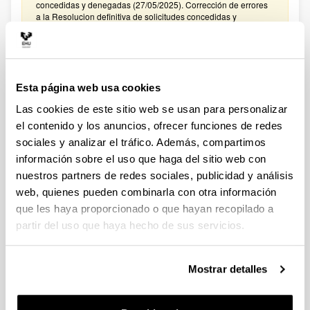
concedidas y denegadas (27/05/2025). Corrección de errores
a la Resolucion definitiva de solicitudes concedidas y
denegadas (27/02/2025)
CONVOCATORIA PROYECTOS DE COLABORACIÓN
PÚBLICO-PRIVADA 2024
Esta página web usa cookies
Plazo de presentación cerrado: 15/01/2025 - 05/02/2025
Las cookies de este sitio web se usan para personalizar
El plazo para presentar solicitudes finaliza el 5 de febrero de
2025 a las 14:00. Hasta el 27 de enero de 2025: Para
el contenido y los anuncios, ofrecer funciones de redes
manifestar el interés en participar en la convocatoria. Hasta el
sociales y analizar el tráfico. Además, compartimos
31 de enero de 2025: Para la remisión a
información sobre el uso que haga del sitio web con
convocatoriasestatales.dgi@ehu.es del ANEXO
PRESUPUESTO
nuestros partners de redes sociales, publicidad y análisis
web, quienes pueden combinarla con otra información
CONVOCATORIA PROYECTOS DE COLABORACIÓN
que les haya proporcionado o que hayan recopilado a
PÚBLICO-PRIVADA 2023
partir del uso que haya hecho de sus servicios.
Plazo de presentación cerrado: 30/01/2024 - 20/02/2024
El plazo para presentar solicitudes finaliza el 20 de febrero de
2024 a las 14:00. Hasta el 12 de febrero de 2024: Para
Mostrar detalles
manifestar el interés en participar en la convocatoria. Hasta el
16 de febrero de 2024: Para la remisión a
convocatoriasestatales.dgi@ehu.es del ANEXO