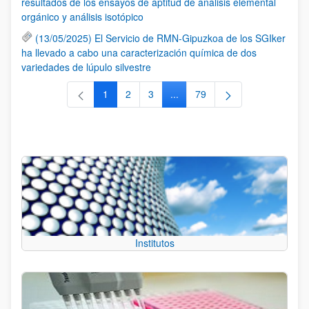
resultados de los ensayos de aptitud de análisis elemental
orgánico y análisis isotópico
(13/05/2025) El Servicio de RMN-Gipuzkoa de los SGIker
ha llevado a cabo una caracterización química de dos
variedades de lúpulo silvestre
1
2
3
...
79
Página
Página
Página
Páginas intermedias Use TAB 
Página
Institutos