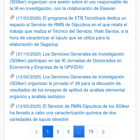
(SGIker) organizan una sesión sobre el uso responsable de
la IA en investigación, con la colaboración de Elsevier
(17/03/2026) El programa de ETB Tecnólopis dedica un
espacio al Servicio de RMN de Gipuzkoa en el que relata el
trabajo que realiza el Técnico del Servicio, Iñaki Santos, a la
hora de caracterizar el lúpulo que se utiliza para la
elaboración de Sagarlup.
(31/10/2025) Los Servicios Generales de Investigación
(SGIker) participan en las XI Jornadas de Doctorados en
Economía y Empresa de la UPV/EHU
(12/06/2025) Los Servicios Generales de Investigación
(SGIker) organizan la jornada nº 28 para la discusión de
resultados de los ensayos de aptitud de análisis elemental
orgánico y análisis isotópico
(13/05/2025) El Servicio de RMN-Gipuzkoa de los SGIker
ha llevado a cabo una caracterización química de dos
variedades de lúpulo silvestre
1
2
3
...
79
Página
Página
Página
Páginas intermedias Use TAB 
Página