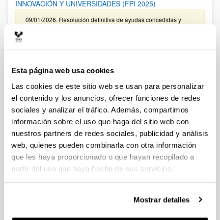
INNOVACIÓN Y UNIVERSIDADES (FPI 2025)
09/01/2026. Resolución definitiva de ayudas concedidas y
denegadas.
CONVOCATORIA EXTRAORDINARIA DE CONTRATACIÓN
PARA LA FORMACIÓN DE PERSONAL INVESTIGADOR
Esta página web usa cookies
ASOCIADO A LAS AYUDAS CONCEDIDAS EN LA
CONVOCATORIA DE “PROYECTOS DE GENERACIÓN DE
Las cookies de este sitio web se usan para personalizar
CONOCIMIENTO” DEL MINISTERIO DE CIENCIA E
el contenido y los anuncios, ofrecer funciones de redes
INNOVACIÓN 2024 EN LA UPV/EHU
sociales y analizar el tráfico. Además, compartimos
Sin trámite abierto (Plazo de presentación de solicitudes:
información sobre el uso que haga del sitio web con
31/01/2026 - 15/02/2026)
nuestros partners de redes sociales, publicidad y análisis
10/03/2026. Resolución provisional de concedidos y
web, quienes pueden combinarla con otra información
denegados
que les haya proporcionado o que hayan recopilado a
partir del uso que haya hecho de sus servicios.
CONVOCATORIA PARA LA CONTRATACIÓN DE
PERSONAL INVESTIGADOR EN FORMACIÓN EN LA
UPV/EHU, ASOCIADO AL PROYECTO DE GENERACIÓN DE
Mostrar detalles
CONOCIMIENTO ”PID2022-139821OB-I00” DEL
MINISTERIO DE CIENCIA, INNOVACIÓN Y