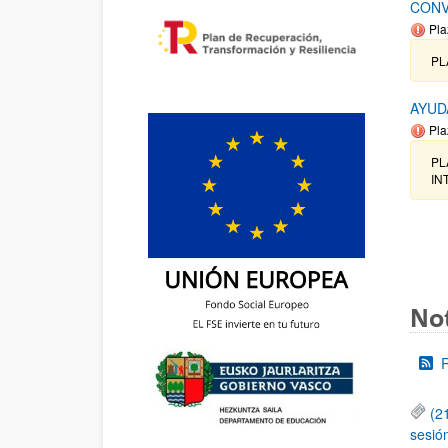
CONV
Pla
PL
AYUD
Pla
PL
INT
Not
(2
sesió