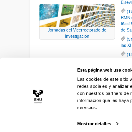
Elsevi
(1
RMN de
Iñaki 
de Sa
Jornadas del Vicerrectorado de
Investigación
(3
las X
(1
jornad
elemen
Esta página web usa cook
(1
Las cookies de este sitio 
una c
redes sociales y analizar 
con nuestros partners de r
información que les haya 
servicios.
Mostrar detalles
Accesibilidad
Información legal
Contacto
Ma