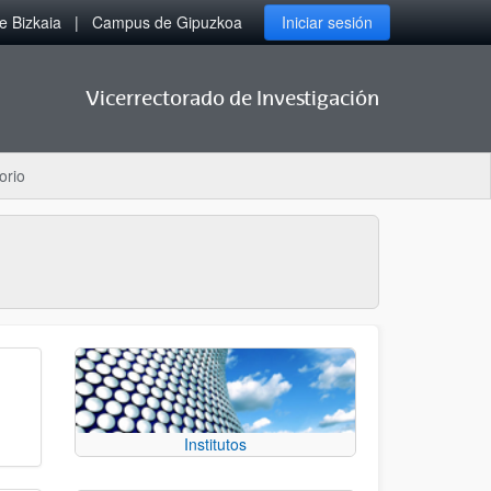
 Bizkaia
Campus de Gipuzkoa
Iniciar sesión
Vicerrectorado de Investigación
orio
Institutos