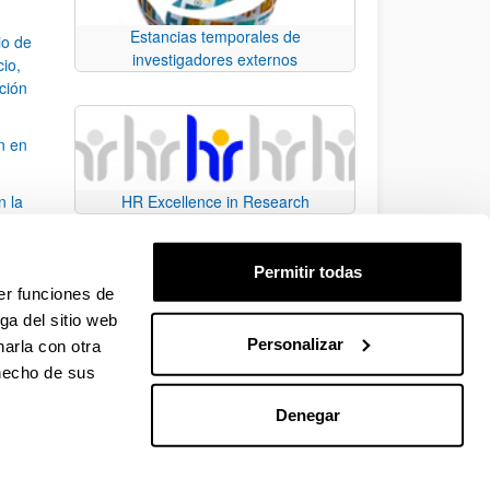
Estancias temporales de
io de
investigadores externos
cio,
ación
n en
n la
HR Excellence in Research
álisis
Permitir todas
bo
er funciones de
ga del sitio web
Personalizar
arla con otra
para desplazarse.
 hecho de sus
Denegar
EHU