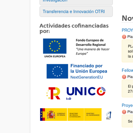
Transferencia e Innovación OTRI
No
Actividades cofinanciadas
PROY
por:
Pla
PL
sol
la 
Fello
Pla
El 
27
Proye
Pla
Se 