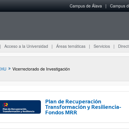
Campus de Álava
Campus de
Acceso a la Universidad
Áreas temáticas
Servicios
Direct
EHU
Vicerrectorado de Investigación
Plan de Recuperación
Transformación y Resiliencia-
Fondos MRR
ar subpáginas