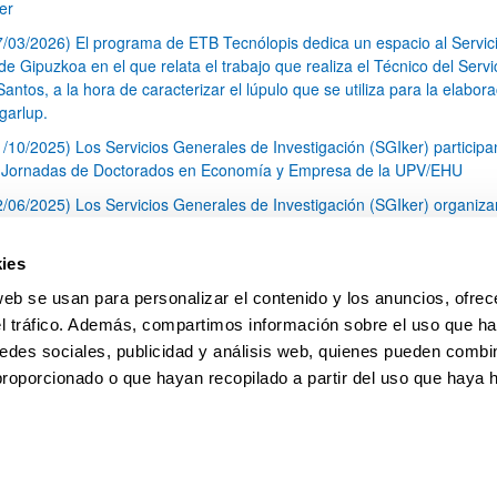
er
7/03/2026) El programa de ETB Tecnólopis dedica un espacio al Servic
 Gipuzkoa en el que relata el trabajo que realiza el Técnico del Servi
Santos, a la hora de caracterizar el lúpulo que se utiliza para la elabor
garlup.
1/10/2025) Los Servicios Generales de Investigación (SGIker) participa
I Jornadas de Doctorados en Economía y Empresa de la UPV/EHU
2/06/2025) Los Servicios Generales de Investigación (SGIker) organiza
a nº 28 para la discusión de resultados de los ensayos de aptitud de an
tal orgánico y análisis isotópico
ies
3/05/2025) El Servicio de RMN-Gipuzkoa de los SGIker ha llevado a ca
web se usan para personalizar el contenido y los anuncios, ofrec
aracterización química de dos variedades de lúpulo silvestre
el tráfico. Además, compartimos información sobre el uso que ha
1
2
3
...
79
edes sociales, publicidad y análisis web, quienes pueden combin
Página
Página
Página
Páginas intermedias Use TAB 
Página
proporcionado o que hayan recopilado a partir del uso que haya
pa
Ayuda