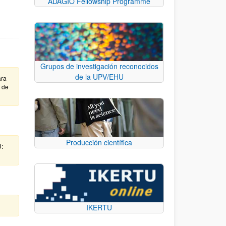
ADAGIO Fellowship Programme
Grupos de investigación reconocidos
de la UPV/EHU
ara
e de
Producción científica
U:
IKERTU