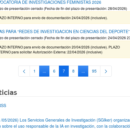
OCATORIA DE INVESTIGACIONES FEMINISTAS 2026
zo de presentación cerrado (Fecha de fin del plazo de presentación: 28/04/2026)
AZO INTERNO para envío de documentación 24/04/2026 (inclusive).
AS PARA “REDES DE INVESTIGACION EN CIENCIAS DEL DEPORTE”
zo de presentación cerrado (Fecha de fin del plazo de presentación: 24/04/2026 2
AZO INTERNO para envío de documentación 20/04/2026 (inclusive). PLAZO
ERNO para solicitar Autorización Externa: 22/04/2026 (inclusive)
1
...
6
7
8
...
95
Página
Páginas intermedias Use TAB para desplazars
Página
Página
Página
Páginas intermedias Use
Página
icias
RSS
1/05/2026) Los Servicios Generales de Investigación (SGIker) organiz
n sobre el uso responsable de la IA en investigación, con la colaboraci