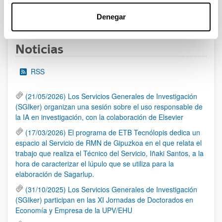
1
...
32
33
34
...
95
Página
Páginas intermedias Use TAB para desplazarse.
Página
Página
Página
Páginas intermedias Us
Página
Denegar
Noticias
RSS
(21/05/2026) Los Servicios Generales de Investigación
(SGIker) organizan una sesión sobre el uso responsable de
la IA en investigación, con la colaboración de Elsevier
(17/03/2026) El programa de ETB Tecnólopis dedica un
espacio al Servicio de RMN de Gipuzkoa en el que relata el
trabajo que realiza el Técnico del Servicio, Iñaki Santos, a la
hora de caracterizar el lúpulo que se utiliza para la
elaboración de Sagarlup.
(31/10/2025) Los Servicios Generales de Investigación
(SGIker) participan en las XI Jornadas de Doctorados en
Economía y Empresa de la UPV/EHU