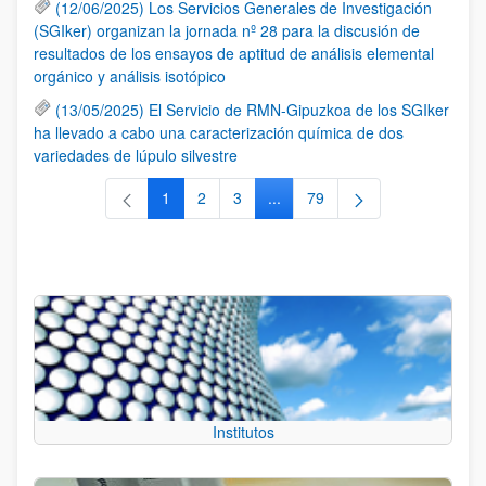
(12/06/2025) Los Servicios Generales de Investigación
(SGIker) organizan la jornada nº 28 para la discusión de
resultados de los ensayos de aptitud de análisis elemental
orgánico y análisis isotópico
(13/05/2025) El Servicio de RMN-Gipuzkoa de los SGIker
ha llevado a cabo una caracterización química de dos
variedades de lúpulo silvestre
1
2
3
...
79
Página
Página
Página
Páginas intermedias Use TAB 
Página
Institutos