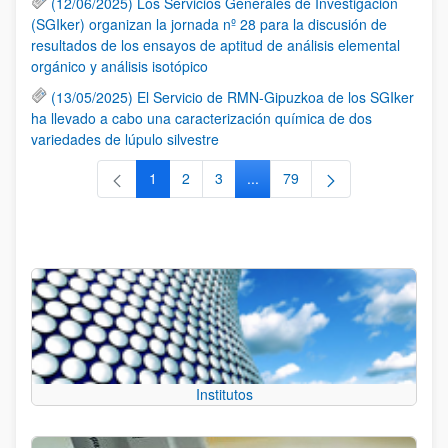
(12/06/2025) Los Servicios Generales de Investigación
(SGIker) organizan la jornada nº 28 para la discusión de
resultados de los ensayos de aptitud de análisis elemental
orgánico y análisis isotópico
(13/05/2025) El Servicio de RMN-Gipuzkoa de los SGIker
ha llevado a cabo una caracterización química de dos
variedades de lúpulo silvestre
1
2
3
...
79
Página
Página
Página
Páginas intermedias Use TAB 
Página
Institutos