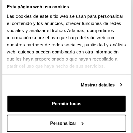
El plazo para la presentación de solicitudes finaliza el
Esta página web usa cookies
30/05/2023 a las 18:00, hora peninsular. Ver documento de
procedimiento interno.
Las cookies de este sitio web se usan para personalizar
el contenido y los anuncios, ofrecer funciones de redes
Fundación BBVA: Becas Leonardo a investigadores en
sociales y analizar el tráfico. Además, compartimos
Física
información sobre el uso que haga del sitio web con
Se han publicado la convocatoria. El plazo para presentar las
nuestros partners de redes sociales, publicidad y análisis
solicitudes finaliza el 28/02/2023 a las 18:00
web, quienes pueden combinarla con otra información
que les haya proporcionado o que hayan recopilado a
PIFG22/40: “Modelización fotoquímica de la contaminación
partir del uso que haya hecho de sus servicios.
por ozono y precursores en atmósfera”,
Plazo de presentación cerrado: 10/01/2023 - 30/01/2023 23:59
Mostrar detalles
15/02/2023 Se ha publicado la propuesta de adjudicación
Ayudas postdoctorales Juan de la Cierva 2022
Permitir todas
Plazo de presentación cerrado: 24/01/2023 - 07/02/2023 14:00
El plazo para presentar las solicitudes finaliza el 07/02/2023 a
las 14:00 horas (hora peninsular)
Personalizar