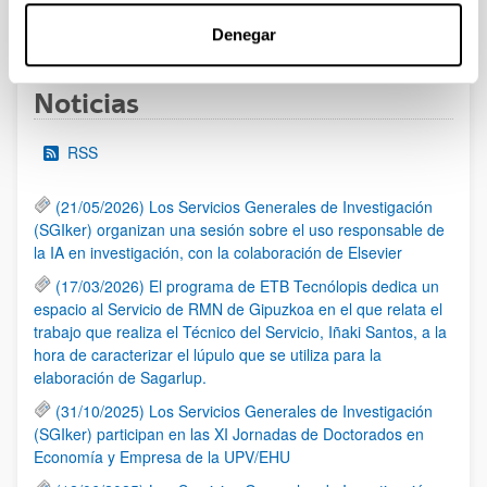
1
...
51
52
53
...
95
Página
Páginas intermedias Use TAB para desplazarse.
Página
Página
Página
Páginas intermedias Us
Página
Denegar
Noticias
RSS
(21/05/2026) Los Servicios Generales de Investigación
(SGIker) organizan una sesión sobre el uso responsable de
la IA en investigación, con la colaboración de Elsevier
(17/03/2026) El programa de ETB Tecnólopis dedica un
espacio al Servicio de RMN de Gipuzkoa en el que relata el
trabajo que realiza el Técnico del Servicio, Iñaki Santos, a la
hora de caracterizar el lúpulo que se utiliza para la
elaboración de Sagarlup.
(31/10/2025) Los Servicios Generales de Investigación
(SGIker) participan en las XI Jornadas de Doctorados en
Economía y Empresa de la UPV/EHU